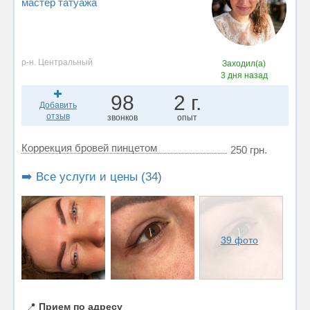
мастер татуажа
р-н. Центральный
Заходил(а)
3 дня назад
98
2 г.
Добавить
отзыв
звонков
опыт
Коррекция бровей пинцетом
250 грн.
➡️ Все услуги и цены (34)
39 фото
📍
Прием по адресу