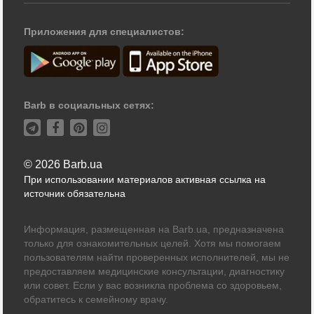
Приложения для специалистов:
Barb в социальных сетях:
© 2026 Barb.ua
При использовании материалов активная ссылка на
источник обязательна
Информация, размещенная на Barb.ua, предназначена
только для ознакомительных целей. Хотя мы помогаем
пользователям найти проверенных исполнителей, мы не
предоставляем медицинские консультации, диагностику
или совет. Если у вас возникла проблема со здоровьем,
обратитесь к семейному врачу.