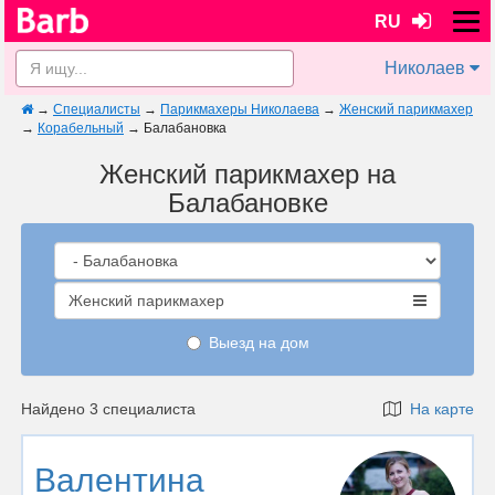
RU
Николаев
→
Специалисты
→
Парикмахеры Николаева
→
Женский парикмахер
→
Корабельный
→
Балабановка
Женский парикмахер на
Балабановке
Женский парикмахер
Выезд на дом
Найдено 3 специалиста
На карте
Валентина