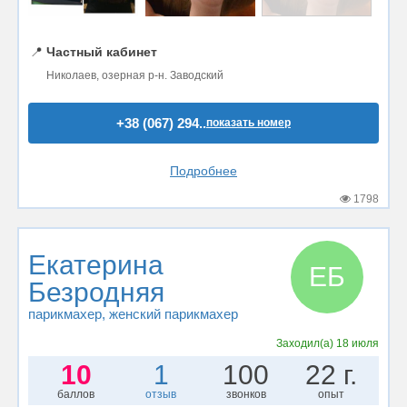
📍
Частный кабинет
Николаев, озерная р-н. Заводский
+38 (067) 294..
показать номер
Подробнее
1798
Екатерина
ЕБ
Безродняя
парикмахер
, женский парикмахер
Заходил(а)
18 июля
10
1
100
22 г.
баллов
отзыв
звонков
опыт