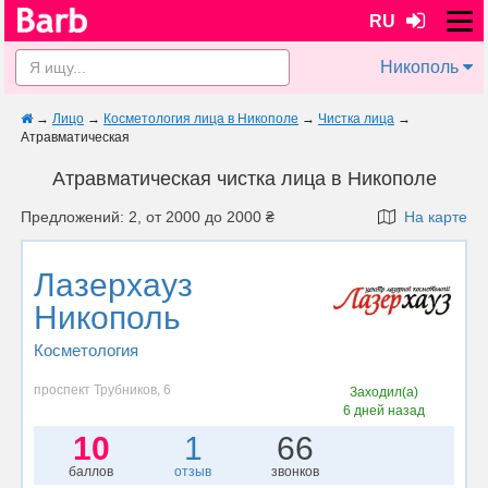
RU
Никополь
→
Лицо
→
Косметология лица в Никополе
→
Чистка лица
→
Атравматическая
Атравматическая чистка лица в Никополе
Предложений: 2, от 2000 до 2000 ₴
На карте
Лазерхауз
Никополь
Косметология
проспект Трубников, 6
Заходил(а)
6 дней назад
10
1
66
баллов
отзыв
звонков