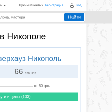
ий
Нужны клиенты?
Регистрация
Вход
Найти
в Никополе
ерхауз Никополь
66
звонков
от 50 грн.
уги и цены (103)