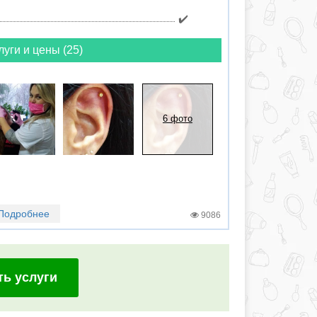
✔️
луги и цены (25)
6 фото
Подробнее
9086
ть услуги