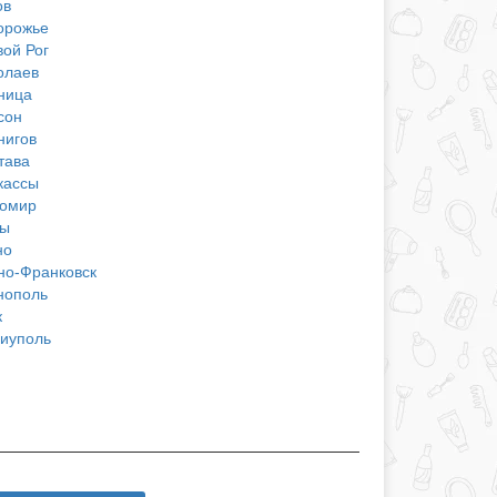
ов
орожье
вой Рог
олаев
ница
сон
нигов
тава
кассы
омир
ы
но
но-Франковск
нополь
к
иуполь