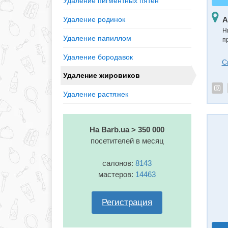
Удаление пигментных пятен
А
Удаление родинок
Н
Удаление папиллом
п
Удаление бородавок
С
Удаление жировиков
Удаление растяжек
На Barb.ua > 350 000
посетителей в месяц
салонов:
8143
мастеров:
14463
Регистрация