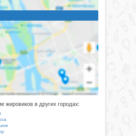
е жировиков в других городах:
в
сса
ьков
пр