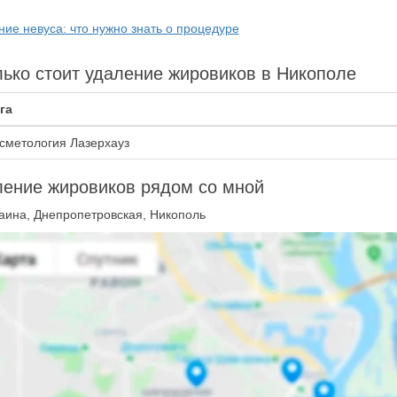
ние невуса: что нужно знать о процедуре
ько стоит удаление жировиков в Никополе
га
сметология Лазерхауз
ение жировиков рядом со мной
аина, Днепропетровская, Никополь