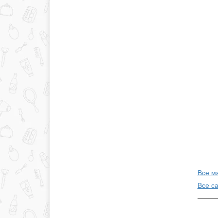
Все м
Все с