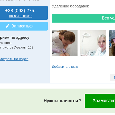
Удаление бородавок
+38 (093) 275..
показать номер
Все ус
Записаться
рием по адресу
икополь,
атриотов Украины, 169
мотреть на карте
Добавить отзыв
Размести
Нужны клиенты?