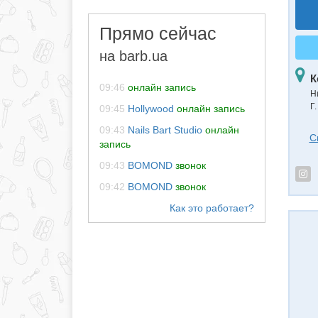
Прямо сейчас
на barb.ua
К
09:46
онлайн запись
Н
Г
09:45
Hollywood
онлайн запись
09:43
Nails Bart Studio
онлайн
С
запись
09:43
BOMOND
звонок
09:42
BOMOND
звонок