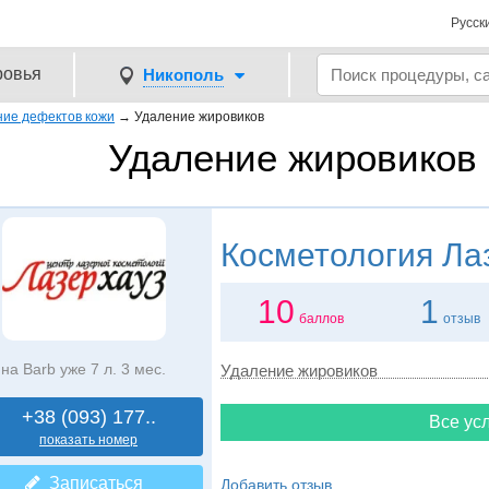
Русск
ровья
Никополь
ние дефектов кожи
→
Удаление жировиков
Удаление жировиков 
Косметология
Лаз
10
1
баллов
отзыв
на Barb уже 7 л. 3 мес.
Удаление жировиков
+38 (093) 177..
Все усл
показать номер
Записаться
Добавить отзыв