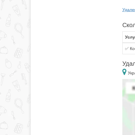
Удале
Скол
Услу
✅ Ко
Удал
Укр