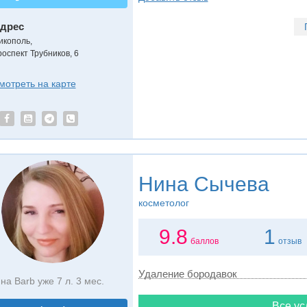
дрес
икополь
,
роспект Трубников, 6
мотреть на карте
Нина Сычева
косметолог
9.8
1
баллов
отзыв
Удаление бородавок
на Barb уже 7 л. 3 мес.
Все ус