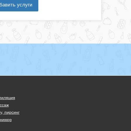
бавить услуги
пиляция
ссаж
у, пирсинг
никюр