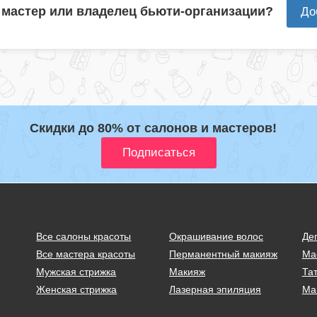
 мастер или владелец бьюти-организации?
До
Скидки до 80% от салонов и мастеров!
Все салоны красоты
Окрашивание волос
Де
Все мастера красоты
Перманентный макияж
Ма
Мужская стрижка
Макияж
Тат
Женская стрижка
Лазерная эпиляция
Ма