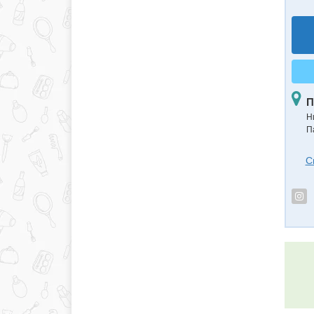
П
Н
П
С