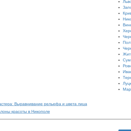
Льв
Зап
Кри
Ник
Вин
Хер
Чер
Пол
Чер
Жит
Сум
Ров
Ива
Тер
Луц
Мар
астера: Выравнивание рельефа и цвета лица
алоны красоты в Никополе