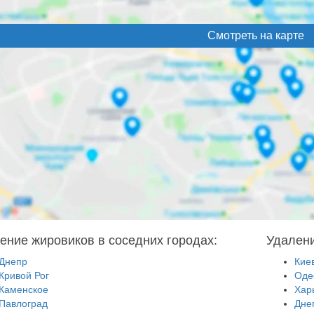
Смотреть на карте
ение жировиков в соседних городах:
Удалени
Днепр
Кие
Кривой Рог
Оде
Каменское
Хар
Павлоград
Дне