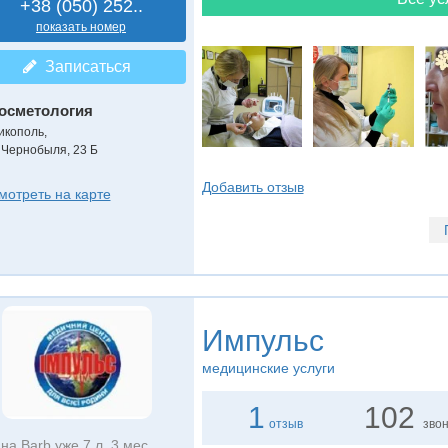
+38 (050) 252..
показать номер
Записаться
осметология
икополь,
. Чернобыля, 23 Б
Добавить отзыв
мотреть на карте
Импульс
медицинские услуги
1
102
отзыв
зво
на Barb уже 7 л. 3 мес.