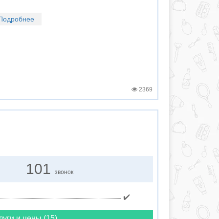
Подробнее
2369
101
звонок
✔️
луги и цены (15)