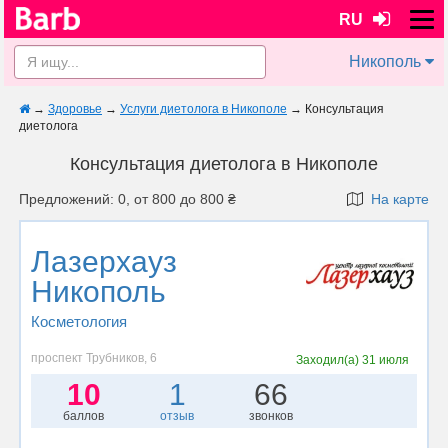
RU
Никополь
→
Здоровье
→
Услуги диетолога в Никополе
→
Консультация
диетолога
Консультация диетолога в Никополе
Предложений: 0, от 800 до 800 ₴
На карте
Лазерхауз
Никополь
Косметология
проспект Трубников, 6
Заходил(а)
31 июля
10
1
66
баллов
отзыв
звонков