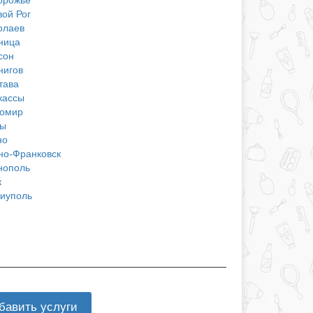
вой Рог
олаев
ница
сон
нигов
тава
кассы
омир
ы
но
но-Франковск
нополь
к
иуполь
бавить услуги