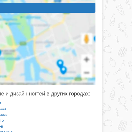
е и дизайн ногтей в других городах:
в
сса
ьков
пр
ов
орожье