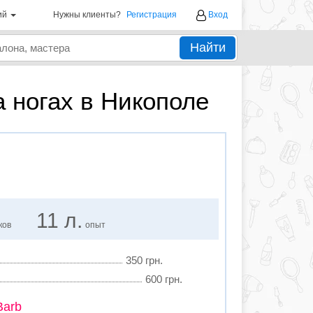
ий
Нужны клиенты?
Регистрация
Вход
Найти
а ногах в Никополе
11 л.
ков
опыт
350 грн.
600 грн.
Barb