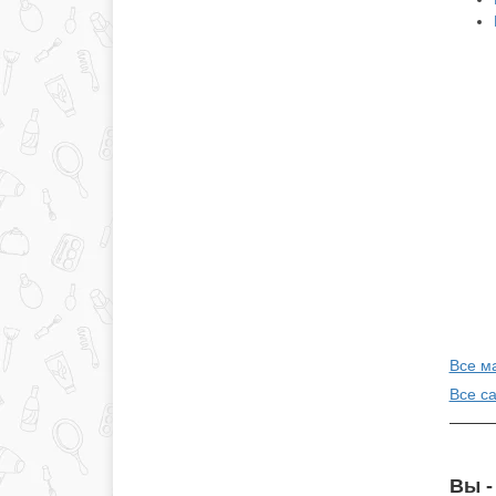
Все ма
Все с
Вы -