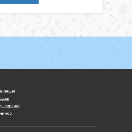
пиляция
ссаж
у, пирсинг
никюр