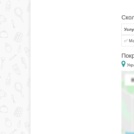
Скол
Услу
✅ Ма
Покр
Укр