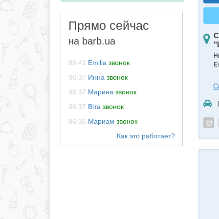
Прямо сейчас
С
на barb.ua
"
Н
06:41
Emilia
звонок
Е
06:37
Инна
звонок
С
06:37
Марина
звонок
06:37
Віта
звонок
06:36
Мариам
звонок