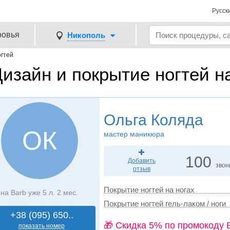
Русск
ровья
Никополь
гтей
изайн и покрытие ногтей н
Ольга Коляда
ОК
мастер маникюра
100
Добавить
звон
отзыв
Покрытие ногтей на ногах
на Barb уже 5 л. 2 мес.
Покрытие ногтей гель-лаком / ноги
+38 (095) 650..
🎁 Cкидка 5% по промокоду 
показать номер