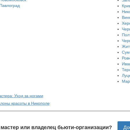
Павлоград
Кри
Ник
Вин
Хер
Чер
Пол
Чер
Жит
Сум
Ров
Ива
Тер
Луц
Мар
стера: Уход за ногами
алоны красоты в Никополе
 мастер или владелец бьюти-организации?
До