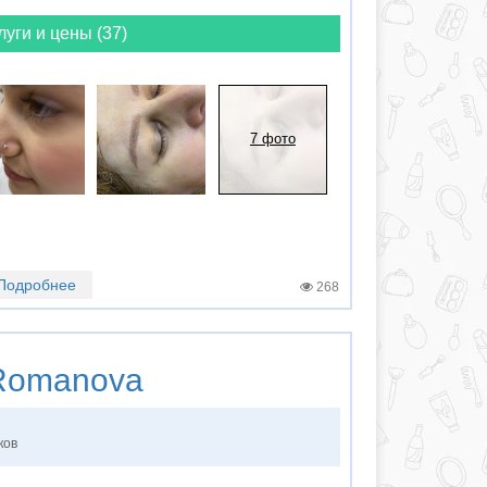
луги и цены (37)
7 фото
Подробнее
268
omanova
ков