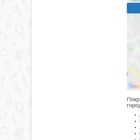
Покр
горо