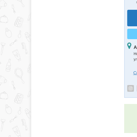
А
Н
ул
С