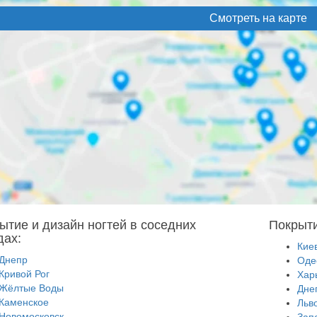
Смотреть на карте
ытие и дизайн ногтей в соседних
Покрыти
дах:
Кие
Днепр
Оде
Кривой Рог
Хар
Жёлтые Воды
Дне
Каменское
Льв
Новомосковск
Зап