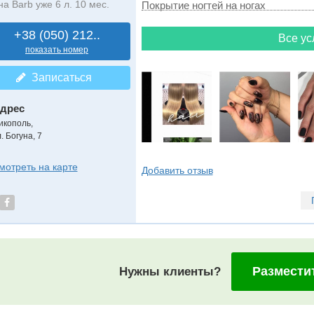
на Barb уже 6 л. 10 мес.
Покрытие ногтей на ногах
+38 (050) 212..
Все ус
показать номер
Записаться
дрес
икополь
,
. Богуна, 7
мотреть на карте
Добавить отзыв
Размести
Нужны клиенты?