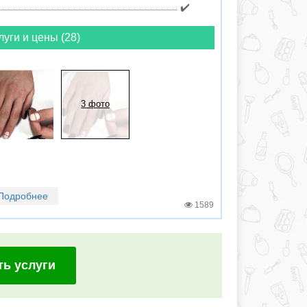
✔️
луги и цены (28)
3 фото
Подробнее
1589
ть услуги