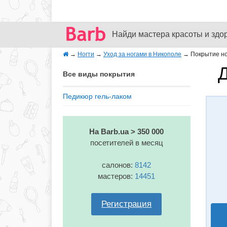
Найди мастера красоты и здо
→
Ногти
→
Уход за ногами в Никополе
→
Покрытие но
Д
Все виды покрытия
Педикюр гель-лаком
На Barb.ua > 350 000
посетителей в месяц
салонов:
8142
мастеров:
14451
Регистрация