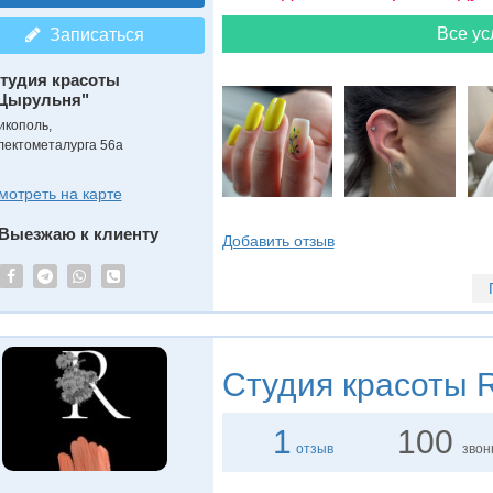
Все ус
Записаться
тудия красоты
Цырульня"
икополь,
лектометалурга 56а
мотреть на карте
Выезжаю к клиенту
Добавить отзыв
Студия красоты
R
1
100
отзыв
звон