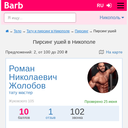
RU
Никополь
→
Тело
→
Тату и пирсинг в Никополе
→
Пирсинг
→
Пирсинг ушей
Пирсинг ушей в Никополе
Предложений: 2, от 100 до 200 ₴
На карте
Роман
Николаевич
Жолобов
тату мастер
Жуковского 105
Проверено
25 июня
10
1
102
баллов
отзыв
звонка