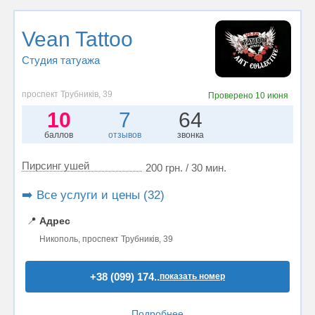
Vean Tattoo
Студия татуажа
проспект Трубників, 39
Проверено
10 июня
10
7
64
баллов
отзывов
звонка
Пирсинг ушей
200 грн. / 30 мин.
➡️ Все услуги и цены (32)
📍
Адрес
Никополь, проспект Трубників, 39
+38 (099) 174..
показать номер
Подробнее