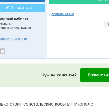
Записаться
Добавить отзыв
астный кабинет
икополь,
ригорія Середи вулиця
мотреть на карте
Размести
Нужны клиенты?
ько стоит сенегальские косы в Никополе