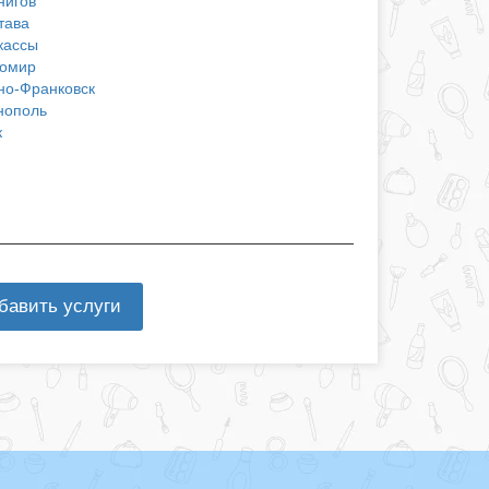
нигов
тава
кассы
омир
но-Франковск
нополь
к
бавить услуги