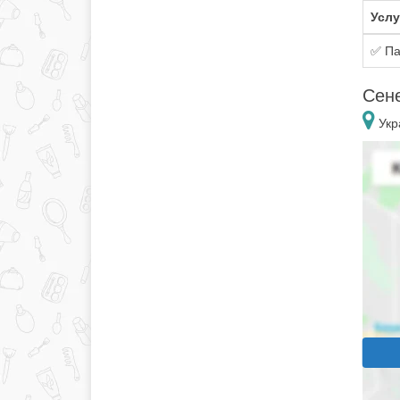
Услу
✅ Па
Сене
Укр