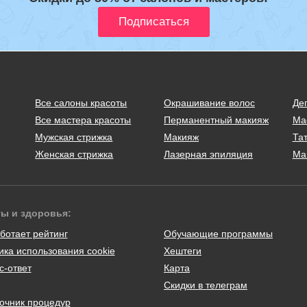
Все салоны красоты
Окрашивание волос
Де
Все мастера красоты
Перманентный макияж
Ма
Мужская стрижка
Макияж
Тат
Женская стрижка
Лазерная эпиляция
Ма
ты и здоровья:
ботает рейтинг
Обучающие программы
ика использования cookie
Хештеги
с-ответ
Карта
Скидки в телеграм
очник процедур