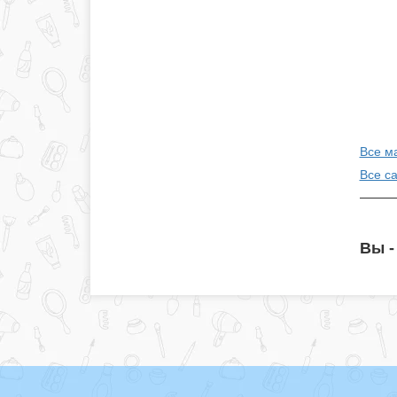
Все м
Все с
Вы -