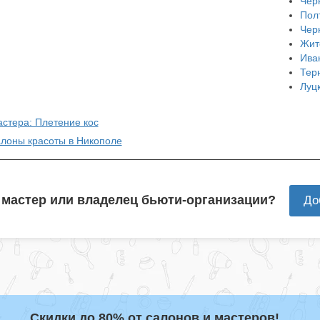
Чер
Пол
Чер
Жит
Ива
Тер
Луц
астера: Плетение кос
алоны красоты в Никополе
 мастер или владелец бьюти-организации?
До
Скидки до 80% от салонов и мастеров!