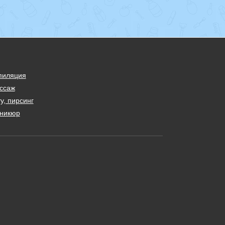
пиляция
ссаж
у, пирсинг
никюр