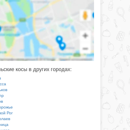
ьские косы в других городах:
в
сса
ьков
пр
ов
орожье
вой Рог
олаев
ница