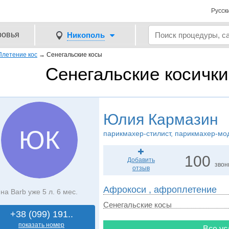
Русск
ровья
Никополь
Плетение кос
→
Сенегальские косы
Сенегальские косички
Юлия Кармазин
ЮК
парикмахер-стилист, парикмахер-мо
100
Добавить
звон
отзыв
Афрокоси , афроплетение
на Barb уже 5 л. 6 мес.
Сенегальские косы
+38 (099) 191..
показать номер
Все ус