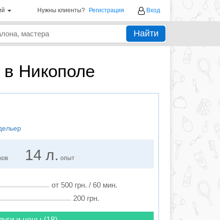
ий
Нужны клиенты?
Регистрация
Вход
Найти
 в Никополе
дельер
14 л.
ков
опыт
от 500 грн. / 60 мин.
200 грн.
луги и цены (18)