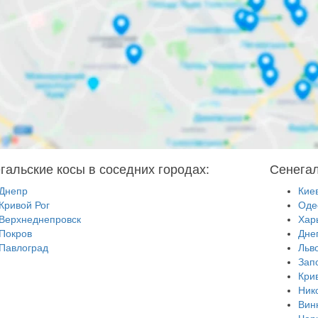
гальские косы в соседних городах:
Сенегал
Днепр
Кие
Кривой Рог
Оде
Верхнеднепровск
Хар
Покров
Дне
Павлоград
Льв
Зап
Кри
Ник
Вин