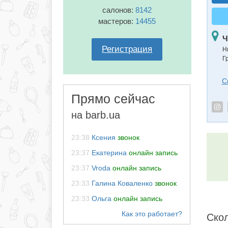
салонов:
8142
мастеров:
14455
Ч
Регистрация
Н
Г
С
Прямо сейчас
на barb.ua
23:38
Ксения
звонок
23:37
Екатерина
онлайн запись
23:37
Vroda
онлайн запись
23:33
Галина Коваленко
звонок
23:33
Ольга
онлайн запись
Скол