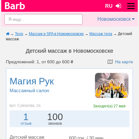
RU
Новомосковск
→
Тело
→
Массаж и SPA в Новомосковске
→
Массаж тела
→
Детский
массаж
Детский массаж в Новомосковске
Предложений: 1, от 600 до 600 ₴
На карте
Магия Рук
Массажный салон
вул. Суворова, 2а
Заходил(а)
27 мая
1
100
отзыв
звонков
Детский массаж
600 грн. / 30 мин.