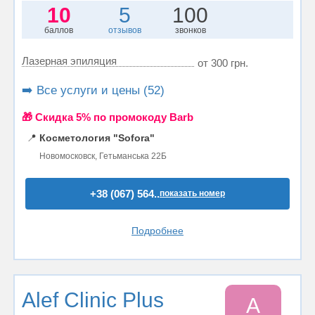
10
5
100
баллов
отзывов
звонков
Лазерная эпиляция
от 300 грн.
➡️ Все услуги и цены (52)
🎁 Cкидка 5% по промокоду Barb
📍
Косметология "Sofora"
Новомосковск, Гетьманська 22Б
+38 (067) 564..
показать номер
Подробнее
Alef Clinic Plus
A