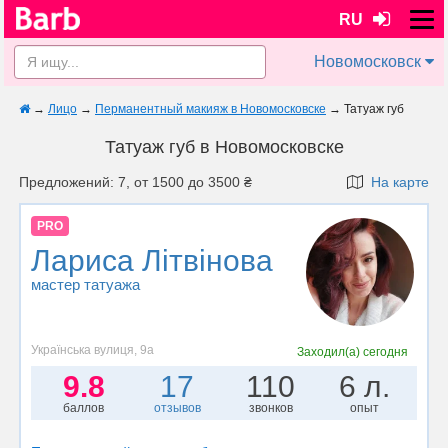
RU
Новомосковск
→
Лицо
→
Перманентный макияж в Новомосковске
→
Татуаж губ
Татуаж губ в Новомосковске
Предложений: 7, от 1500 до 3500 ₴
На карте
PRO
Лариса Літвінова
мастер татуажа
Українська вулиця, 9а
Заходил(а)
сегодня
9.8
17
110
6 л.
баллов
отзывов
звонков
опыт