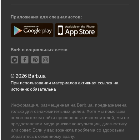
Приложения для специалистов:
Barb в социальных сетях:
© 2026 Barb.ua
При использовании материалов активная ссылка на
источник обязательна
Информация, размещенная на Barb.ua, предназначена
только для ознакомительных целей. Хотя мы помогаем
пользователям найти проверенных исполнителей, мы не
предоставляем медицинские консультации, диагностику
или совет. Если у вас возникла проблема со здоровьем,
обратитесь к семейному врачу.