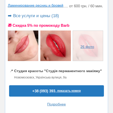
Ламинирование ресниц и бровей
от 600 грн. / 60 мин.
➡️ Все услуги и цены (18)
🎁 Cкидка 5% по промокоду Barb
26 фото
📍
Студия красоты "Студія перманентного макіяжу"
Новомосковск, Українська вулиця, 9а
+38 (093) 393..
показать номер
Подробнее