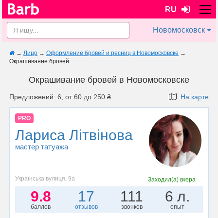
RU
Новомосковск
→
Лицо
→
Оформление бровей и ресниц в Новомосковске
→
Окрашивание бровей
Окрашивание бровей в Новомосковске
Предложений: 6, от 60 до 250 ₴
На карте
PRO
Лариса Літвінова
мастер татуажа
Українська вулиця, 9а
Заходил(а)
вчера
9.8
17
111
6 л.
баллов
отзывов
звонков
опыт