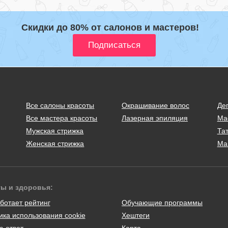
Скидки до 80% от салонов и мастеров!
Все салоны красоты
Окрашивание волос
Де
Все мастера красоты
Лазерная эпиляция
Ма
Мужская стрижка
Тат
Женская стрижка
Ма
ты и здоровья:
ботает рейтинг
Обучающие программы
ика использования cookie
Хештеги
с-ответ
Карта