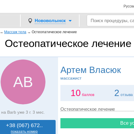
Русск
Нововолынск
→
Массаж тела
→
Остеопатическое лечение
Остеопатическое лечение
Артем Власюк
АВ
массажист
10
2
баллов
отзыва
Остеопатическое лечение
на Barb уже 3 г. 3 мес.
Все ус
+38 (067) 672..
показать номер