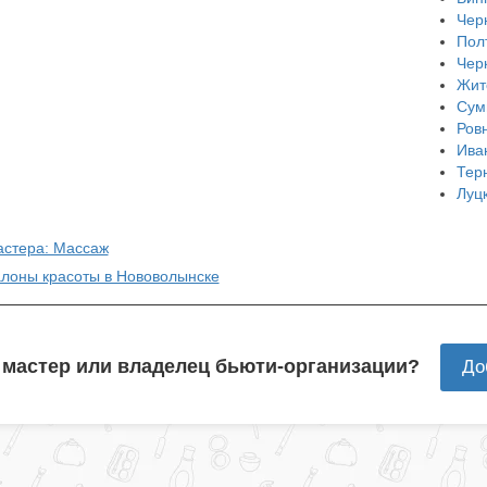
Чер
Пол
Чер
Жит
Сум
Ров
Ива
Тер
Луц
астера: Массаж
алоны красоты в Нововолынске
 мастер или владелец бьюти-организации?
До