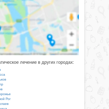
тическое лечение в других городах:
в
сса
ьков
пр
ов
орожье
вой Рог
олаев
ница