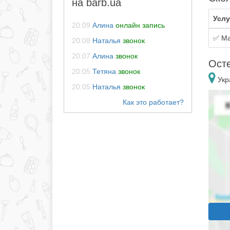
на barb.ua
Услу
20:09
Алина
онлайн запись
✅ Ма
20:08
Наталья
звонок
20:07
Алина
звонок
Осте
20:05
Тетяна
звонок
Укр
20:05
Наталья
звонок