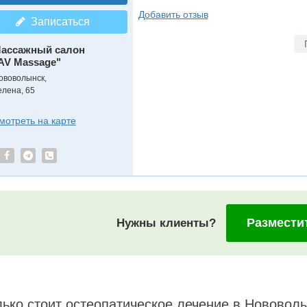
Добавить отзыв
Записаться
ассажный салон
AV Massage"
ововолынск,
елена, 65
мотреть на карте
Размести
Нужны клиенты?
ько стоит остеопатическое лечение в Нововол