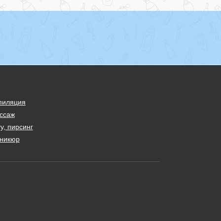
пиляция
ссаж
у, пирсинг
никюр