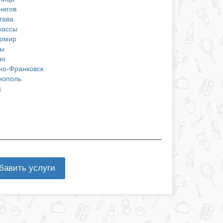
нигов
тава
кассы
омир
ы
но
но-Франковск
нополь
к
бавить услуги