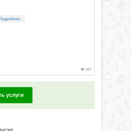
Подробнее
169
ть услуги
ынске