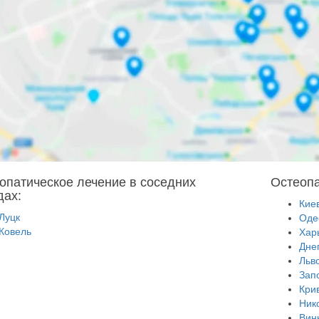
опатическое лечение в соседних
Остеопа
дах:
Кие
Луцк
Оде
Ковель
Хар
Дне
Льв
Зап
Кри
Ник
Вин