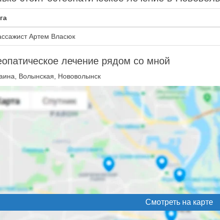
га
ссажист Артем Власюк
опатическое лечение рядом со мной
аина, Волынская, Нововолынск
Смотреть на карте