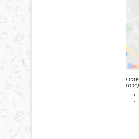
Осте
горо