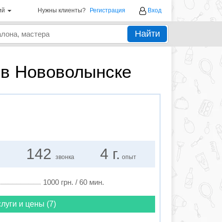
ий
Нужны клиенты?
Регистрация
Вход
Найти
 в Нововолынске
142
4 г.
звонка
опыт
1000 грн. / 60 мин.
луги и цены (7)