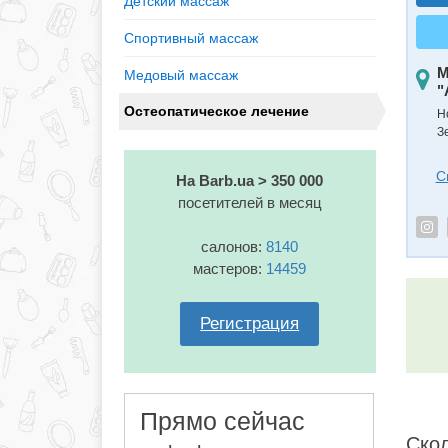
Детский массаж
Спортивный массаж
М
Медовый массаж
"
Остеопатическое лечение
Н
З
С
На Barb.ua > 350 000
посетителей в месяц
салонов:
8140
мастеров:
14459
Регистрация
Прямо сейчас
Скол