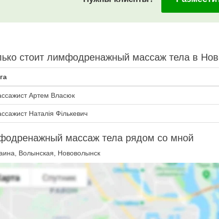
лько стоит лимфодренажный массаж тела в Но
га
ссажист Артем Власюк
ссажист Наталія Фількевич
фодренажный массаж тела рядом со мной
аина, Волынская, Нововолынск