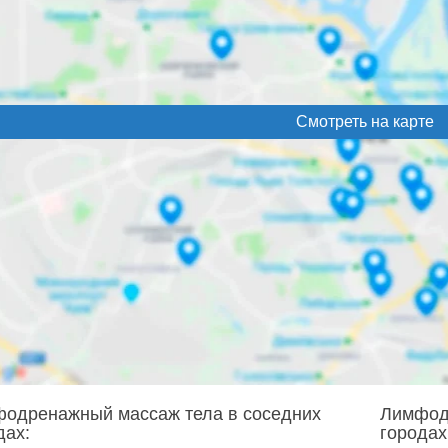
Смотреть на карте
одренажный массаж тела в соседних
Лимфодр
дах:
городах