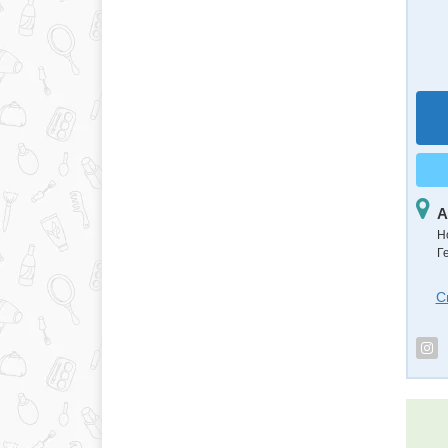
А
Н
Ге
С