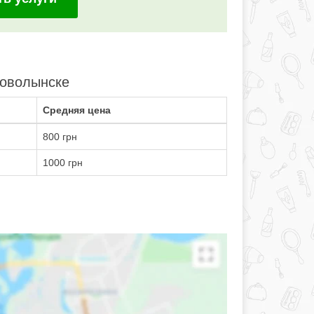
воволынске
Средняя цена
800 грн
1000 грн