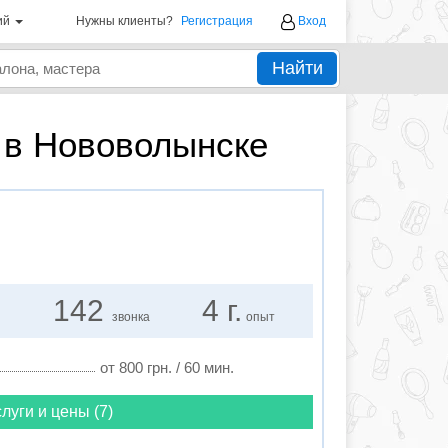
ий
Нужны клиенты?
Регистрация
Вход
Найти
в Нововолынске
142
4 г.
звонка
опыт
от 800 грн. / 60 мин.
луги и цены (7)