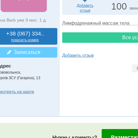
100
Добавить
звон
отзыв
на Barb уже 9 мес. 1 д.
Лимфодренажный массаж тела
+38 (067) 334..
Все ус
показать номер
Записаться
Добавить отзыв
дрес
ововолынск
,
роїв ЗСУ (Гагаріна), 13
мотреть на карте
Размести
Нужны клиенты?