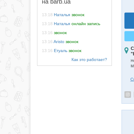
на barb.ua
13:18
Наталья
звонок
13:18
Наталья
онлайн запись
13:16
звонок
13:16
Aristo
звонок
С
13:16
Етуаль
звонок
"
Н
М
С