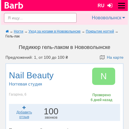
RU
Нововолынск
→
Ногти
→
Уход за ногами в Нововолынске
→
Покрытие ногтей
→
Гель-лак
Педикюр гель-лаком в Нововолынске
Предложений: 1, от 100 до 100 ₴
На карте
Nail Beauty
N
Ногтевая студия
Гагаріна, 6
Проверено
6 дней назад
100
Добавить
отзыв
звонков