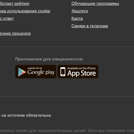
ботает рейтинг
Обучающие программы
ика использования cookie
Хештеги
с-ответ
Карта
Скидки в телеграм
очник процедур
Приложения для специалистов:
 на источник обязательна
начена только для ознакомительных целей. Хотя мы помогаем пол