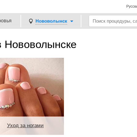
Русск
ровья
Нововолынск
в Нововолынске
Уход за ногами