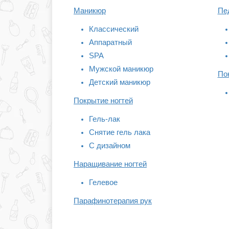
Маникюр
Пе
Классический
Аппаратный
SPA
Мужской маникюр
По
Детский маникюр
Покрытие ногтей
Гель-лак
Снятие гель лака
С дизайном
Наращивание ногтей
Гелевое
Парафинотерапия рук