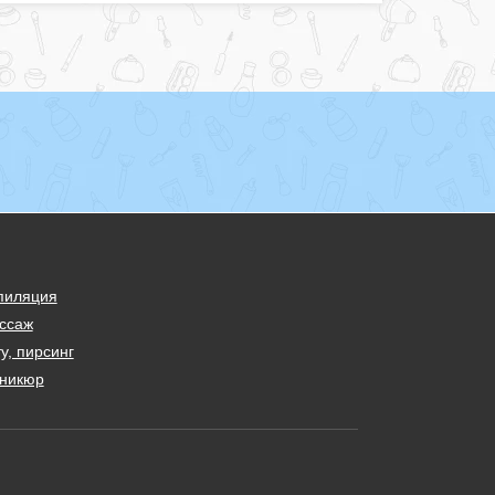
пиляция
ссаж
у, пирсинг
никюр