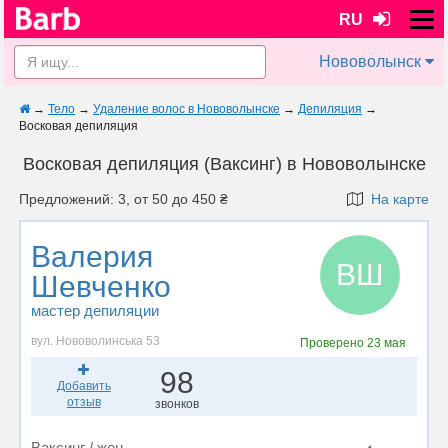
RU
Нововолынск
→
Тело
→
Удаление волос в Нововолынске
→
Депиляция
→
Восковая депиляция
Восковая депиляция (Ваксинг) в Нововолынске
Предложений: 3, от 50 до 450 ₴
На карте
Валерия
ВШ
Шевченко
мастер депиляции
вул. Нововолинська 53
Проверено
23 мая
98
Добавить
отзыв
звонков
Ваксинг / жен.