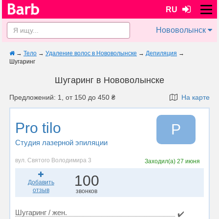
RU
Нововолынск
→
Тело
→
Удаление волос в Нововолынске
→
Депиляция
→
Шугаринг
Шугаринг в Нововолынске
Предложений: 1, от 150 до 450 ₴
На карте
Pro tilo
P
Студия лазерной эпиляции
вул. Святого Володимира 3
Заходил(а)
27 июня
100
Добавить
отзыв
звонков
Шугаринг / жен.
✔️