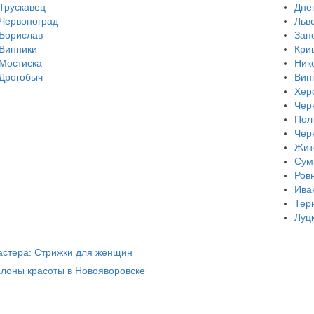
Трускавец
Дне
Червоноград
Льв
Борислав
Зап
Винники
Кри
Мостиска
Ник
Дрогобыч
Вин
Хер
Чер
Пол
Чер
Жит
Сум
Ров
Ива
Тер
Луц
астера: Стрижки для женщин
алоны красоты в Новояворовске