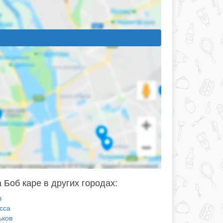
 Боб каре в других городах:
в
сса
ьков