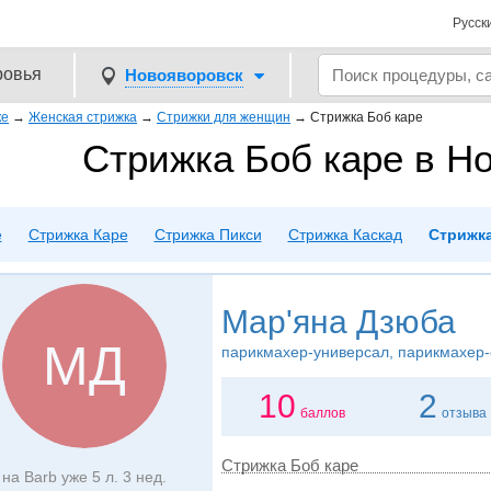
Русск
ровья
Новояворовск
ке
→
Женская стрижка
→
Стрижки для женщин
→
Стрижка Боб каре
Стрижка Боб каре в Н
е
Стрижка Каре
Стрижка Пикси
Стрижка Каскад
Стрижка
Мар'яна Дзюба
МД
парикмахер-универсал, парикмахер-
10
2
баллов
отзыва
Стрижка Боб каре
на Barb уже 5 л. 3 нед.