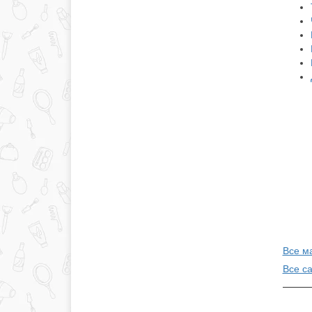
Все м
Все с