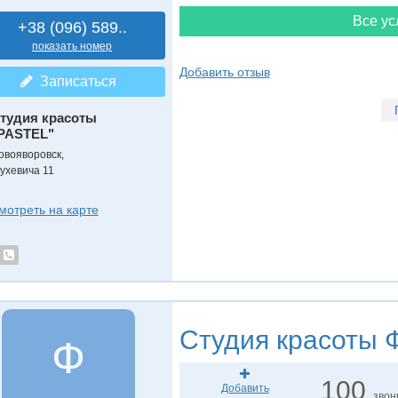
Все ус
+38 (096) 589..
показать номер
Добавить отзыв
Записаться
тудия красоты
PASTEL"
овояворовск,
ухевича 11
мотреть на карте
Студия красоты
Ф
Ф
100
Добавить
звон