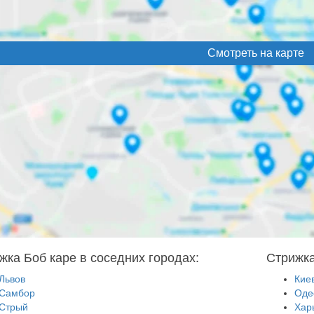
Смотреть на карте
жка Боб каре в соседних городах:
Стрижка
Львов
Кие
Самбор
Оде
Стрый
Хар