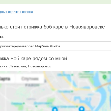
дных стрижек сезона
ько стоит стрижка боб каре в Новояворовске
га
рикмахер-универсал Мар'яна Дзюба
жка Боб каре рядом со мной
аина, Львовская, Новояворовск