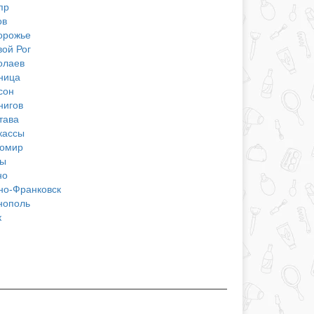
пр
ов
орожье
вой Рог
олаев
ница
сон
нигов
тава
кассы
омир
ы
но
но-Франковск
нополь
к