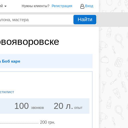
ий
Нужны клиенты?
Регистрация
Вход
Найти
овояворовске
 Боб каре
стилист
100
20 л.
звонков
опыт
200 грн.