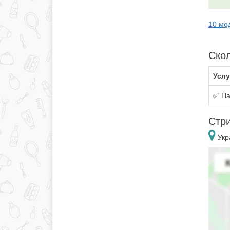
10 мо
Скол
Услу
✅ Па
Стри
Укр