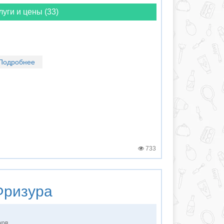
луги и цены (33)
Подробнее
733
ризура
ков