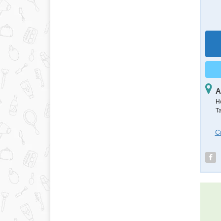
А
Н
Т
С