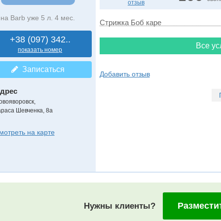
отзыв
на Barb уже 5 л. 4 мес.
Стрижка Боб каре
+38 (097) 342..
Все ус
показать номер
Записаться
Добавить отзыв
дрес
овояворовск
,
араса Шевченка, 8а
мотреть на карте
Размести
Нужны клиенты?