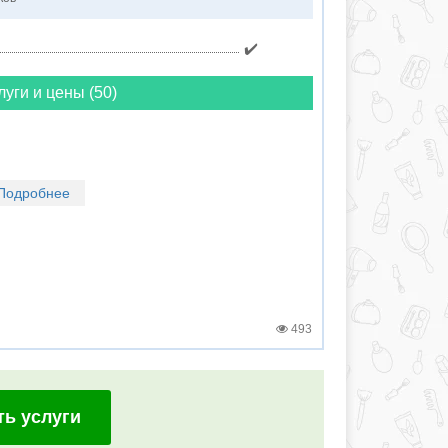
✔️
луги и цены (50)
Подробнее
493
ть услуги