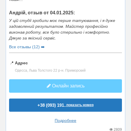
Андрій, отзыв от 04.01.2025:
У цій студії зробили моє перше татуювання, і я дуже
задоволений результатом. Майстер професійно
виконав роботу, все було стерильно і комфортно.
Дякую за якісний сервіс.
Все отзывы (12) ➡️
📍
Адрес
Одесса, Льва Толстого 22 р-н. Приморский
Онлайн запись
+38 (093) 191..
показать номер
Подробнее
2809