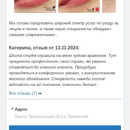
Мы готовы предложить широкий спектр услуг по уходу за
лицом и телом, а также наши специалисты обладают
самыми современными...
Катерина, отзыв от 13.11.2024:
Школа-студія справила на мене чудове враження. Тут
працюють професіонали своєї справи, які уважно
ставляться до кожного клієнта. Процедури
проводяться в комфортних умовах, з використанням
якісного обладнання. Спеціалісти завжди готові
відповісти на всі питання, пояснити деталі...
Все отзывы (7) ➡️
📍
Адрес
Одесса, Тираспольськая 22 р-н. Приморский