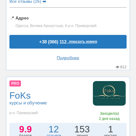
Все отзывы (26) ➡️
📍
Адрес
Одесса, Велика Арнаутська, 8 р-н. Приморский
+38 (066) 112..
показать номер
Подробнее
812
PRO
FoKs
курсы и обучение
р-н. Приморский
Заходил(а)
2 дня назад
9.9
12
153
1
баллов
отзывов
звонка
мастер