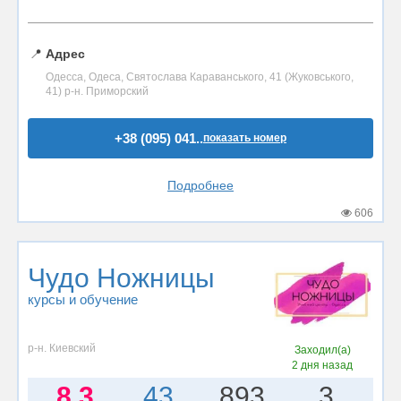
📍
Адрес
Одесса, Одеса, Святослава Караванського, 41 (Жуковського,
41) р-н. Приморский
+38 (095) 041..
показать номер
Подробнее
606
Чудо Ножницы
курсы и обучение
р-н. Киевский
Заходил(а)
2 дня назад
8.3
43
893
3