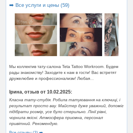
➡️ Все услуги и цены (59)
Мы коллектив тату-салона Teta Tattoo Workroom. Будем
рады знакомству! Заходите к нам в гости! Вас встретят
дружелюбие и профессионализм! Любая...
Ірина, отзыв от 10.02.2025:
Класна тату-студія. Робила татуювання на ключиці, і
результат просто вау. Майстер дуже уважний, допоміг
підібрати розмір, усе було стерильно. Лінії рівні,
чорнила якісні. Атмосфера приємна, персонал
привітний. Рекомендую.
Все отзывы (3) ➡️