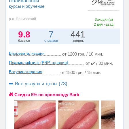
Поливановой
курсы и обучение
р-н. Приморский
Заходил(а)
2 дня назад
9.8
7
441
баллов
отзывов
звонок
Биоревитализация
от 1200 грн. / 10 мин.
Плазмолифтинг (PRP-терапия)
от ✔️ / 30 мин.
Ботулинотерапия
от 1500 грн. / 15 мин.
➡️ Все услуги и цены (73)
🎁 Cкидка 5% по промокоду Barb