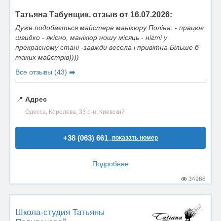
Татьяна Табунщик, отзыв от 16.07.2026:
Дуже подобається майстере манікюру Поліна: - працює
швидко - якісно, манікюр ношу місяць - нігті у
прекрасному стані -завжди весела і привітна Більше б
таких майстрів))))
Все отзывы (43) ➡️
📍
Адрес
Одесса, Королева, 33 р-н. Киевский
+38 (063) 661..
показать номер
Подробнее
34966
Школа-студия Татьяны