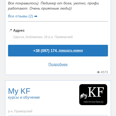
Все понравилось). Педикюр от бога, уютно, профи
работают. Очень приятные люди))
Все отзывы (2) ➡️
📍
Адрес
Одесса, Коблевская, 26 р-н. Приморский
+38 (097) 174..
показать номер
Подробнее
4573
My KF
курсы и обучение
р-н. Приморский