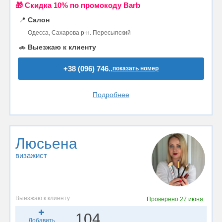
🎁 Cкидка 10% по промокоду Barb
📍
Салон
Одесса, Сахарова р-н. Пересыпский
🚗
Выезжаю к клиенту
+38 (096) 746..
показать номер
Подробнее
Люсьена
визажист
Выезжаю к клиенту
Проверено
27 июня
104
Добавить