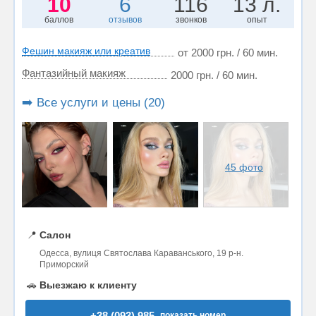
10
6
116
13 л.
баллов
отзывов
звонков
опыт
Фешин макияж или креатив
от 2000 грн. / 60 мин.
Фантазийный макияж
2000 грн. / 60 мин.
➡️ Все услуги и цены (20)
45 фото
📍
Салон
Одесса, вулиця Святослава Караванського, 19 р-н.
Приморский
🚗
Выезжаю к клиенту
+38 (093) 985..
показать номер