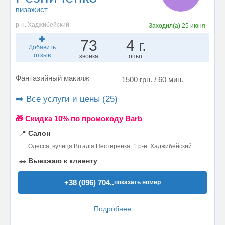
визажист
р-н. Хаджибейский
Заходил(а)
25 июня
73
4 г.
Добавить
отзыв
звонка
опыт
Фантазийный макияж
1500 грн. / 60 мин.
➡️ Все услуги и цены (25)
🎁 Cкидка 10% по промокоду Barb
📍
Салон
Одесса, вулиця Віталія Нестеренка, 1 р-н. Хаджибейский
🚗
Выезжаю к клиенту
+38 (096) 704..
показать номер
Подробнее