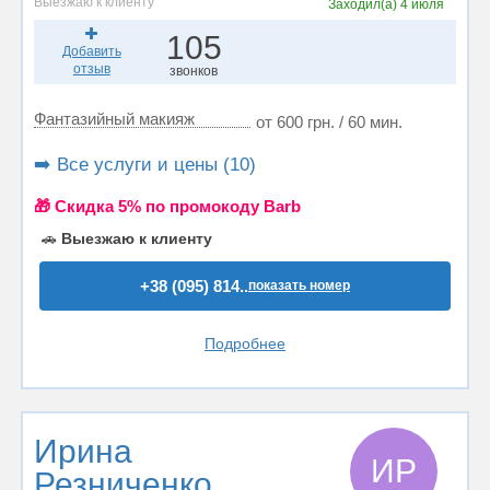
Выезжаю к клиенту
Заходил(а)
4 июля
105
Добавить
отзыв
звонков
Фантазийный макияж
от 600 грн. / 60 мин.
➡️ Все услуги и цены (10)
🎁 Cкидка 5% по промокоду Barb
🚗
Выезжаю к клиенту
+38 (095) 814..
показать номер
Подробнее
Ирина
ИР
Резниченко