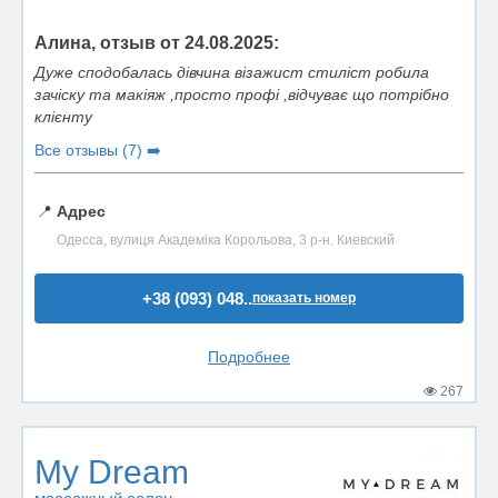
Алина, отзыв от 24.08.2025:
Дуже сподобалась дівчина візажист стиліст робила
зачіску та макіяж ,просто профі ,відчуває що потрібно
клієнту
Все отзывы (7) ➡️
📍
Адрес
Одесса, вулиця Академіка Корольова, 3 р-н. Киевский
+38 (093) 048..
показать номер
Подробнее
267
My Dream