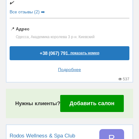
✔️
Все отзывы (2) ➡️
📍
Адрес
Одесса, Академика королева 3 р-н. Киевский
+38 (067) 791..
показать номер
Подробнее
537
Добавить салон
Нужны клиенты?
Rodos Wellness & Spa Club
R