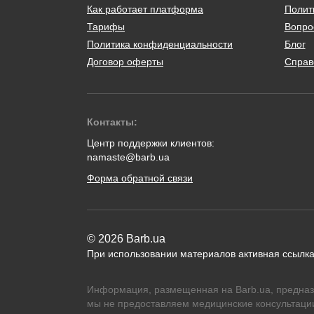
Как работает платформа
Полит
Тарифы
Вопро
Политика конфиденциальности
Блог
Договор оферты
Справ
Контакты:
Центр поддержки клиентов:
namaste@barb.ua
Форма обратной связи
© 2026 Barb.ua
При использовании материалов активная ссылка
Информация, размещенная на Barb.ua, предназ
мы не предоставляем медицинские консультации,