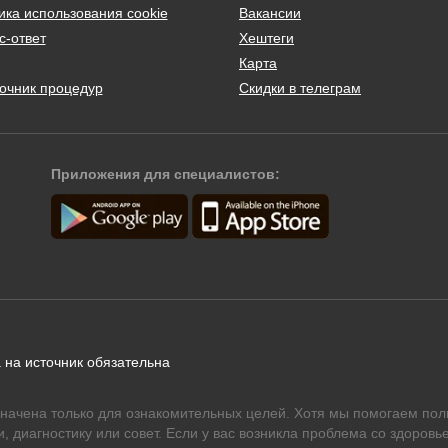
ика использования cookie
Вакансии
с-ответ
Хештеги
Карта
очник процедур
Скидки в телеграм
Приложения для специалистов:
 на источник обязательна
начена только для ознакомительных целей. Хотя мы помогаем пол
 диагностику или совет. Если у вас возникла проблема со здоровье