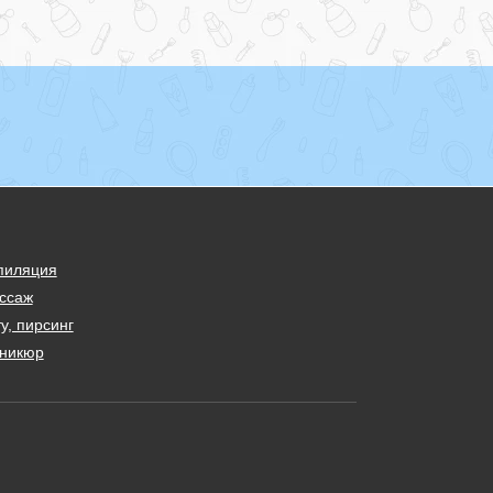
пиляция
ссаж
у, пирсинг
никюр