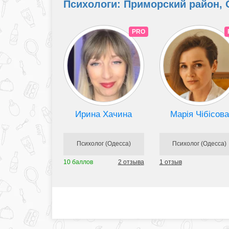
Психологи: Приморский район, О
PRO
Ирина Хачина
Марія Чібісова
Психолог (Одесса)
Психолог (Одесса)
10 баллов
2 отзыва
1 отзыв