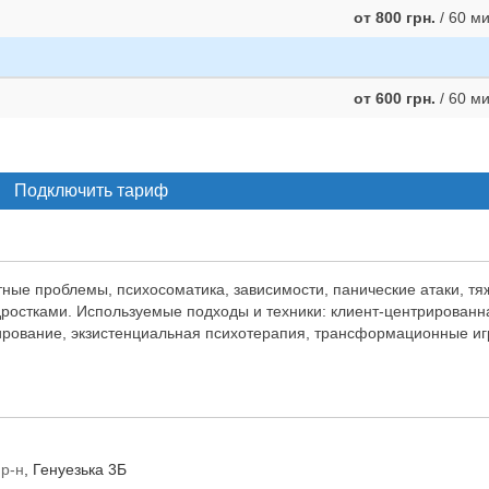
от 800 грн.
/ 60 м
от 600 грн.
/ 60 м
Подключить тариф
ные проблемы, психосоматика, зависимости, панические атаки, т
одростками. Используемые подходы и техники: клиент-центрированн
ирование, экзистенциальная психотерапия, трансформационные и
 р-н
, Генуезька 3Б