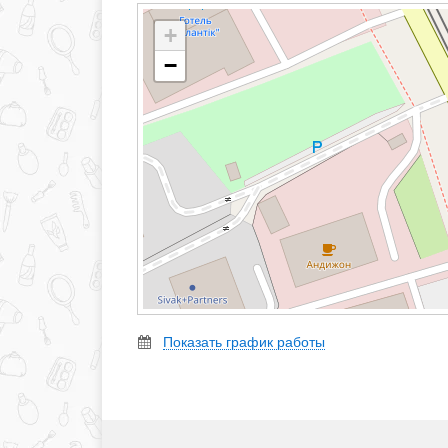
+
−
Показать график работы