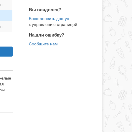
ин
Вы владелец?
к управлению страницей
ин
Нашли ошибку?
яжёлые
ая
гры