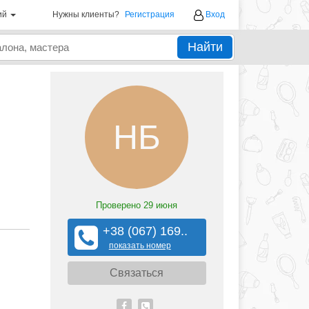
ий
Нужны клиенты?
Регистрация
Вход
Найти
НБ
Проверено
29 июня
+38 (067) 169..
показать номер
Связаться
,