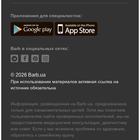
Приложения для специалистов:
Barb в социальных сетях:
© 2026 Barb.ua
При использовании материалов активная ссылка на
источник обязательна
Информация, размещенная на Barb.ua, предназначена
только для ознакомительных целей. Хотя мы помогаем
пользователям найти проверенных исполнителей, мы не
предоставляем медицинские консультации, диагностику
или совет. Если у вас возникла проблема со здоровьем,
обратитесь к семейному врачу.