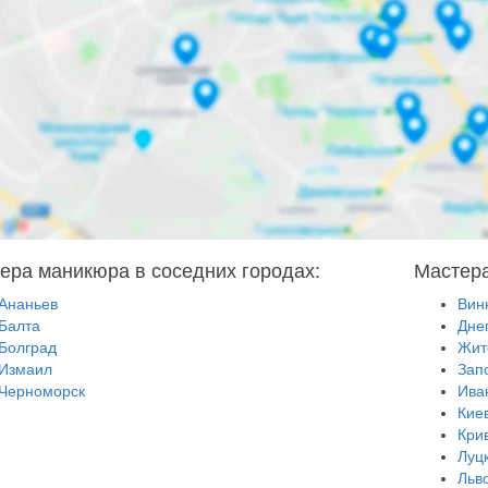
ера маникюра в соседних городах:
Мастера
Ананьев
Вин
Балта
Дне
Болград
Жит
Измаил
Зап
Черноморск
Ива
Кие
Кри
Луц
Льв