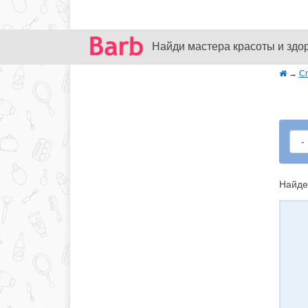
Найди мастера красоты и здо
→
С
Найде