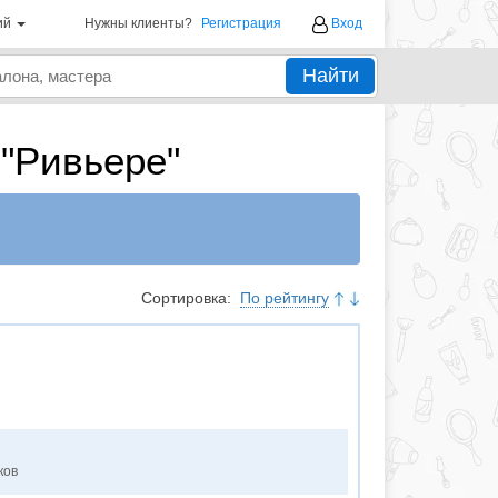
ий
Нужны клиенты?
Регистрация
Вход
Найти
"Ривьере"
Сортировка:
По рейтингу
ков