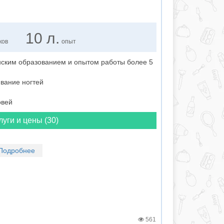
10 л.
ков
опыт
ским образованием и опытом работы более 5
вание ногтей
овей
луги и цены (30)
Подробнее
561