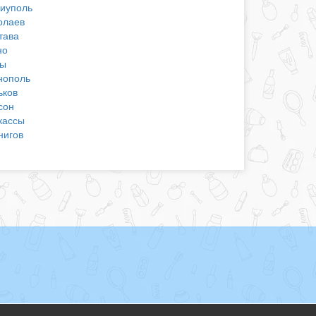
иуполь
олаев
тава
но
ы
нополь
ьков
сон
кассы
нигов