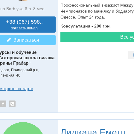
Профессиональный визажист Междун
на Barb уже 6 л. 8 мес.
Чемпионатов по макияжу и бодиарту
Одессе. Опыт 24 года.
+38 (067) 598..
Консультация - 200 грн.
показать номер
Все ус
Записаться
урсы и обучение
Авторская школа визажа
рины Грабар"
десса, Приморский р-н,
спенская, 40
мотреть на карте
Лилиана Еметц