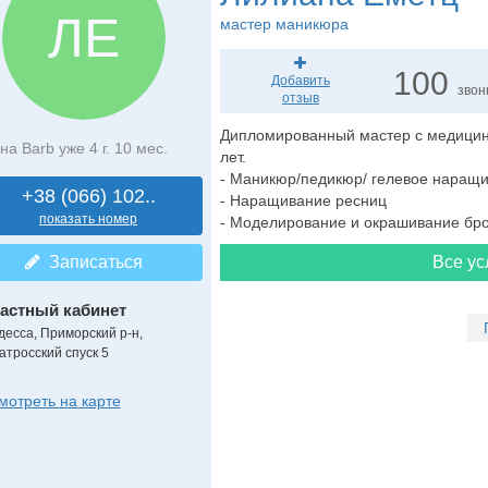
ЛЕ
мастер маникюра
100
Добавить
звон
отзыв
Дипломированный мастер с медицин
на Barb уже 4 г. 10 мес.
лет.
- Маникюр/педикюр/ гелевое наращи
+38 (066) 102..
- Наращивание ресниц
показать номер
- Моделирование и окрашивание бр
Записаться
Все ус
астный кабинет
десса, Приморский р-н,
атросский спуск 5
мотреть на карте