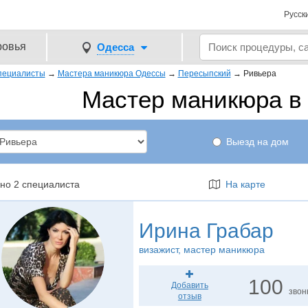
Русск
ровья
Одесса
пециалисты
→
Мастера маникюра Одессы
→
Пересыпский
→
Ривьера
Мастер маникюра в 
Выезд на дом
но 2 специалиста
На карте
Ирина Грабар
визажист
, мастер маникюра
100
Добавить
звон
отзыв