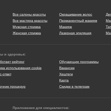
Все салоны красоты
Окрашивание волос
Де
Все мастера красоты
Перманентный макияж
Ма
Мужская стрижка
Макияж
Тат
Женская стрижка
Лазерная эпиляция
Ма
ты и здоровья:
ботает рейтинг
Обучающие программы
ика использования cookie
Вакансии
с-ответ
Хештеги
Карта
очник процедур
Скидки в телеграм
Приложения для специалистов: