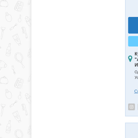
К
"
И
О
У
С