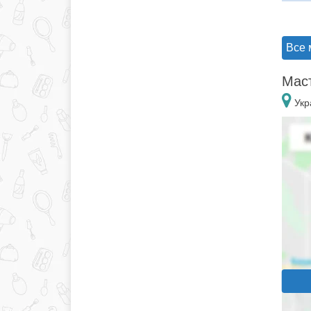
Все 
Маст
Укр