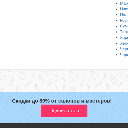
Мар
Ник
Пол
Ров
Сум
Тер
Хар
Хер
Чер
Чер
Скидки до 80% от салонов и мастеров!