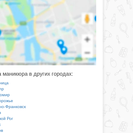
 маникюра в других городах:
ница
пр
омир
орожье
но-Франковск
в
вой Рог
к
ов