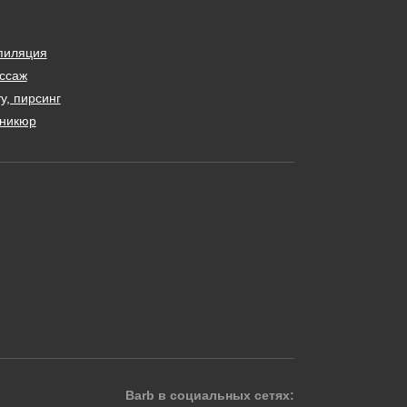
пиляция
ссаж
у, пирсинг
никюр
Barb в социальных сетях: