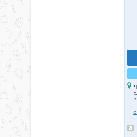
Ч
О
М
С