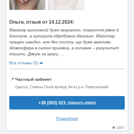
Ольга, отзыв от 14.12.2024:
Манікюр виконаний дуже акуратно, покриття рівне й
блискуче, а кутикула оброблена ідеально. Майстер
працює швидко, але без поспіху, що дуже важливо.
Атмосфера в салоні приємна, а головне – результат
тішить. Дякую за красу. ...
Все отзывы (5) ➡️
📍
Частный кабинет
Одесса, Семена Палія вулиця, 84 к1 р-н. Пересыпский
+38 (093) 023..
показать номер
Подробнее
1487