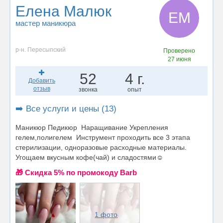
Елена Малюк
ЕМ
мастер маникюра
р-н. Пересыпский
Проверено
27 июня
52
4 г.
Добавить
отзыв
звонка
опыт
➡️ Все услуги и цены (13)
Маникюр Педикюр Наращивание Укрепления
гелем,полигелем Инструмент проходить все 3 этапа
стерилизации, одноразовые расходные материалы.
Угощаем вкусным кофе(чай) и сладостями☺️
🎁 Cкидка 5% по промокоду Barb
1 фото