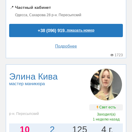
📍
Частный кабинет
Одесса, Сахарова 28 р-н. Пересыпский
+38 (096) 919..
показать номер
Подробнее
1723
Элина Кива
мастер маникюра
Свет есть
р-н. Пересыпский
Заходил(а)
1 неделю назад
10
2
125
4 г.