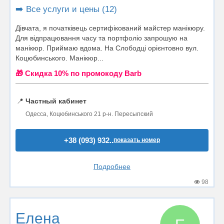
➡️ Все услуги и цены (12)
Дівчата, я початківець сертифікований майстер манікюру.
Для відпрацювання часу та портфоліо запрошую на
манікюр. Приймаю вдома. На Слободці орієнтовно вул.
Коцюбинського. Манікюр...
🎁 Cкидка 10% по промокоду Barb
📍
Частный кабинет
Одесса, Коцюбинського 21 р-н. Пересыпский
+38 (093) 932..
показать номер
Подробнее
98
Елена