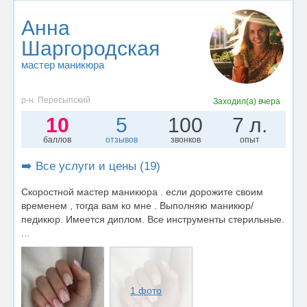
Анна
Шаргородская
мастер маникюра
р-н. Пересыпский
Заходил(а)
вчера
10
5
100
7 л.
баллов
отзывов
звонков
опыт
➡️ Все услуги и цены (19)
Скоростной мастер маникюра . если дорожите своим
временем , тогда вам ко мне . Выполняю маникюр/
педикюр. Имеется диплом. Все инструменты стерильные.
...
1 фото