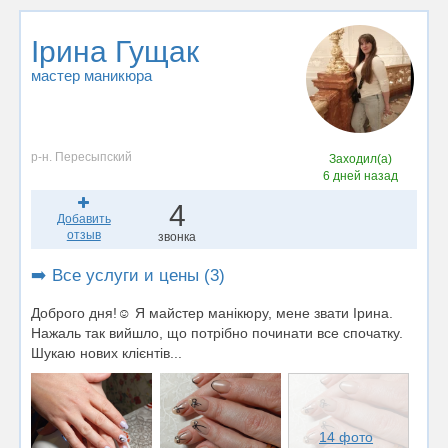
Ірина Гущак
мастер маникюра
р-н. Пересыпский
Заходил(а)
6 дней назад
4
Добавить
отзыв
звонка
➡️ Все услуги и цены (3)
Доброго дня!☺️ Я майстер манікюру, мене звати Ірина.
Нажаль так вийшло, що потрібно починати все спочатку.
Шукаю нових клієнтів...
14 фото