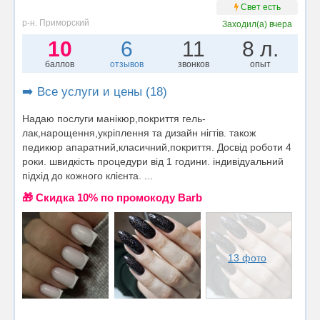
Свет есть
р-н. Приморский
Заходил(а)
вчера
10
6
11
8 л.
баллов
отзывов
звонков
опыт
➡️ Все услуги и цены (18)
Надаю послуги манікюр,покриття гель-
лак,нарощення,укріплення та дизайн нігтів. також
педикюр апаратний,класичний,покриття. Досвід роботи 4
роки. швидкість процедури від 1 години. індивідуальний
підхід до кожного клієнта. ...
🎁 Cкидка 10% по промокоду Barb
13 фото