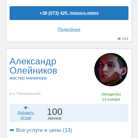
+38 (073) 425..
показать номер
Подробнее
164
Александр
Олейников
мастер маникюра
р-н. Пересыпский
Заходил(а)
13 ноября
100
Добавить
отзыв
звонков
➡️ Все услуги и цены (13)