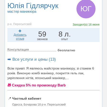
Юлія Гідлярчук
ЮГ
мастер маникюра
р-н. Пересыпский
Заходил(а)
16 июня
59
8 л.
Добавить
отзыв
звонков
опыт
Консультация
бесплатно
➡️ Все услуги и цены (13)
Всім привіт. Я являюсь майстром манікюру, зі стажем 6
років. Виконую комбі манікюр, покриття гель лак,
укріплення нігтів, японський манікюр,...
🎁 Cкидка 5% по промокоду Barb
📍
Частный кабинет
Одесса, Бочарова 18 р-н. Пересыпский