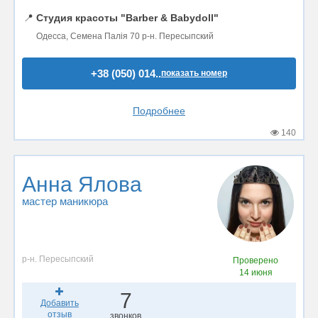
📍
Студия красоты "Barber & Babydoll"
Одесса, Семена Палія 70 р-н. Пересыпский
+38 (050) 014..
показать номер
Подробнее
140
Анна Ялова
мастер маникюра
р-н. Пересыпский
Проверено
14 июня
7
Добавить
отзыв
звонков