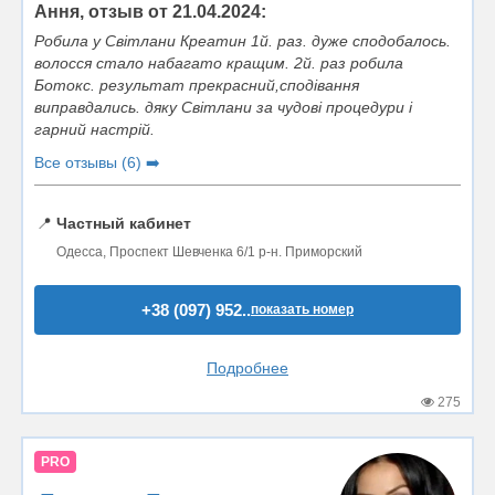
Ання, отзыв от 21.04.2024:
Робила у Світлани Креатин 1й. раз. дуже сподобалось.
волосся стало набагато кращим. 2й. раз робила
Ботокс. результат прекрасний,сподівання
виправдались. дяку Світлани за чудові процедури і
гарний настрій.
Все отзывы (6) ➡️
📍
Частный кабинет
Одесса, Проспект Шевченка 6/1 р-н. Приморский
+38 (097) 952..
показать номер
Подробнее
275
PRO