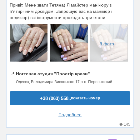
Привіт. Мене звати Тетяна) Я майстер манікюру з
пʼятирічним досвідом. Запрошую вас на манікюр і
педикюр) всі інструменти проходять три етапи...
9 фото
📍
Ногтевая студия "Простір краси"
Одесса, Володимира Висоцького,17 р-н. Пересыпский
+38 (063) 558..
показать номер
Подробнее
145