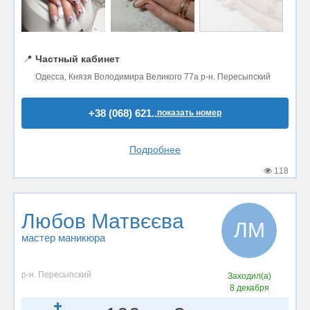
📍
Частный кабинет
Одесса, Князя Володимира Великого 77а р-н. Пересыпский
+38 (068) 621..
показать номер
Подробнее
118
Любов Матвєєва
ЛМ
мастер маникюра
р-н. Пересыпский
Заходил(а)
8 декабря