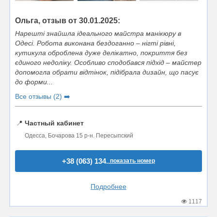
Ольга, отзыв от 30.01.2025:
Нарешті знайшла ідеального майстра манікюру в
Одесі. Робота виконана бездоганно – нігті рівні,
кутикула оброблена дуже делікатно, покриття без
єдиного недоліку. Особливо сподобався підхід – майстер
допомогла обрати відтінок, підібрала дизайн, що пасує
до форми...
Все отзывы (2) ➡️
📍
Частный кабинет
Одесса, Бочарова 15 р-н. Пересыпский
+38 (063) 134..
показать номер
Подробнее
1117