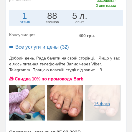
р-н. Киевский
Заходил(а)
3 дня назад
1
88
5 л.
отзыв
звонков
опыт
Консультация
400 грн.
➡️ Все услуги и цены (32)
Добрий день. Рада бачити на своїй сторінці. Якщо у вас
є якісь питання телефонуйте Запис через Viber.
Telegramm Працюю власній студії під запис. З...
🎁 Cкидка 10% по промокоду Barb
16 фото