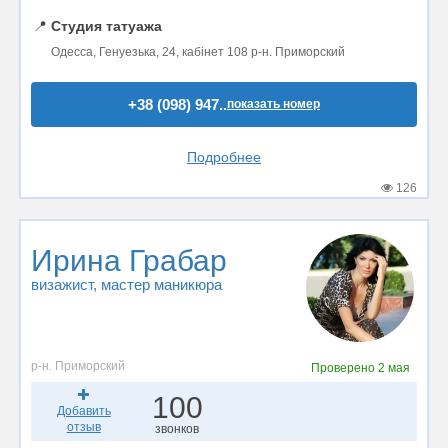
📍
Студия татуажа
Одесса, Генуезька, 24, кабінет 108 р-н. Приморский
+38 (098) 947..
показать номер
Подробнее
126
Ирина Грабар
визажист
, мастер маникюра
р-н. Приморский
Проверено
2 мая
100
Добавить
отзыв
звонков