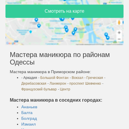
Смотреть на карте
Мастера маникюра по районам
Одессы
Мастера маникюра в Приморском районе:
- Аркадия
-
Большой Фонтан
-
Вокзал
-
Греческая
-
Дерибасовская
-
Ланжерон
-
проспект Шевченко
-
Французский бульвар
-
Центр
Мастера маникюра в соседних городах:
Ананьев
Балта
Болград
Измаил