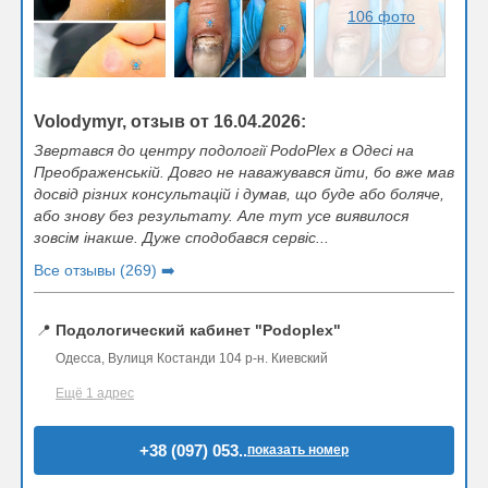
106 фото
Volodymyr, отзыв от 16.04.2026:
Звертався до центру подології PodoPlex в Одесі на
Преображенській. Довго не наважувався йти, бо вже мав
досвід різних консультацій і думав, що буде або боляче,
або знову без результату. Але тут усе виявилося
зовсім інакше. Дуже сподобався сервіс...
Все отзывы (269) ➡️
📍
Подологический кабинет "Podoplex"
Одесса, Вулиця Костанди 104 р-н. Киевский
Ещё 1 адрес
+38 (097) 053..
показать номер