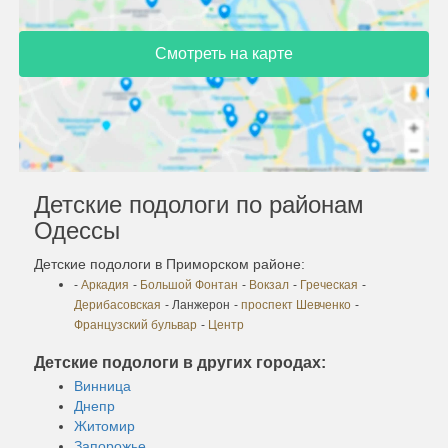
Смотреть на карте
Детские подологи по районам
Одессы
Детские подологи в Приморском районе:
-
Аркадия
-
Большой Фонтан
-
Вокзал
-
Греческая
-
Дерибасовская
- Ланжерон
-
проспект Шевченко
-
Французский бульвар
-
Центр
Детские подологи в других городах:
Винница
Днепр
Житомир
Запорожье