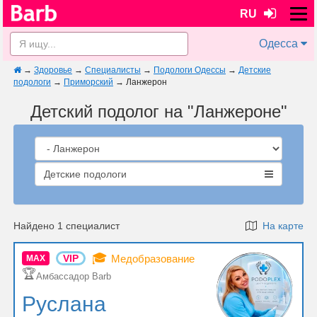
RU
Одесса
→
Здоровье
→
Специалисты
→
Подологи Одессы
→
Детские
подологи
→
Приморский
→
Ланжерон
Детский подолог на "Ланжероне"
Детские подологи
Найдено 1 специалист
На карте
🎓
VIP
Медобразование
MAX
🏆
Амбассадор Barb
Руслана