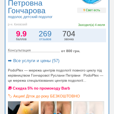
Петровна
Гончарова
Свет есть
подолог
, детский подолог
р-н. Киевский
Заходил(а)
4 июля
9.9
269
704
баллов
отзывов
звонка
Консультация
от 800 грн.
➡️ Все услуги и цены (57)
PodoPlex — мережа центрів подології повного циклу під
керівництвом Гончарової Руслани Петрівни PodoPlex —
це мережа спеціалізованих центрів подології...
🎁 Cкидка 5% по промокоду Barb
🏷️ Акция! Діток до року БЕЗКОШТОВНО