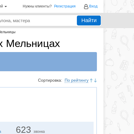
ий
Нужны клиенты?
Регистрация
Вход
Найти
Мельницы
х Мельницах
Сортировка:
По рейтингу
623
а
звонка