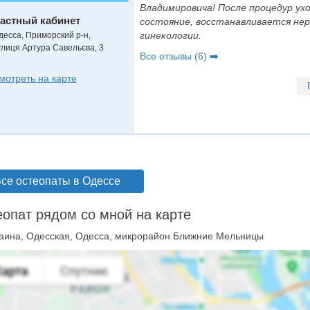
Владимировича! После процедур ух
астный кабинет
состояние, восстанавливается нер
гинекологии.
десса, Приморский р-н,
улиця Артура Савельєва, 3
Все отзывы (6) ➡️
мотреть на карте
се остеопаты в Одессе
опат рядом со мной на карте
аина, Одесская, Одесса, микрорайон Ближние Мельницы