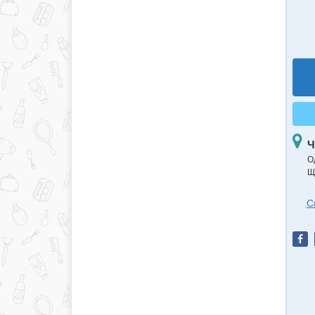
Ч
О
Щ
С