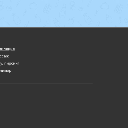
пиляция
ссаж
у, пирсинг
никюр