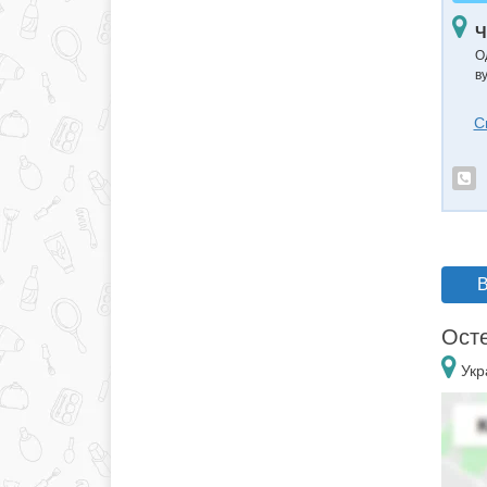
Ч
О
в
С
В
Осте
Укр