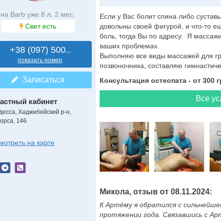
на Barb уже 8 л. 2 мес.
Если у Вас болит спина либо сустав
Свет есть
довольны своей фигурой, и что-то е
боль, тогда Вы по адресу. Я массажи
ваших проблемах.
+38 (097) 500..
Выполняю все виды массажей для гр
показать номер
позвоночника, составляю гимнастиче
Записаться
Консультация остеопата - от 300 г
Все ус
астный кабинет
десса, Хаджибейский р-н,
орса, 146
мотреть на карте
Микола, отзыв от 08.11.2024:
К Артёму я обратился с сильнейшей
протяжении года. Связавшись с Ар