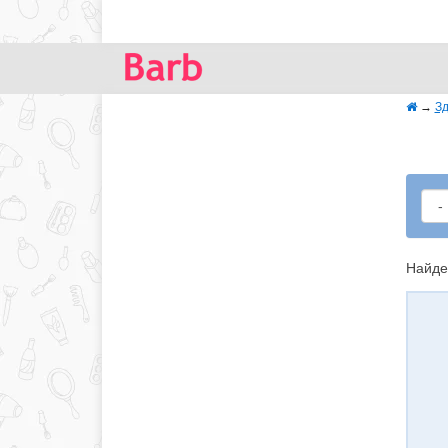
→
Зд
Найде