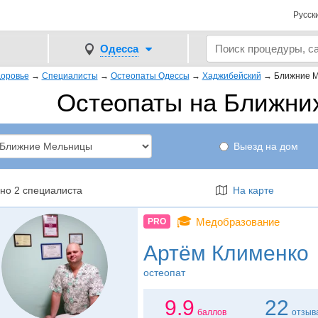
Русск
Одесса
оровье
→
Специалисты
→
Остеопаты Одессы
→
Хаджибейский
→
Ближние 
Остеопаты на Ближни
Выезд на дом
но 2 специалиста
На карте
🎓
Медобразование
PRO
Артём Клименко
остеопат
9.9
22
баллов
отзыв