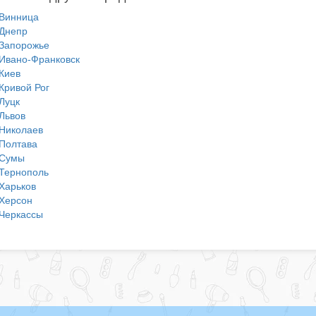
Винница
Днепр
Запорожье
Ивано-Франковск
Киев
Кривой Рог
Луцк
Львов
Николаев
Полтава
Сумы
Тернополь
Харьков
Херсон
Черкассы