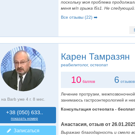
поскольку моя проблема продолжала
меня м/п грыжа l5s1. Не следующий.
Все отзывы (22) ➡️
Карен Тамразян
реабилитолог
, остеопат
10
6
баллов
отзывов
Лечение протрузии, межпозвоночной
на Barb уже 4 г. 8 мес.
занимаюсь гастроэнтерологией и нев
Консультация остеопата - бесплат
+38 (050) 633..
показать номер
Анастасия, отзыв от 26.01.2025
Записаться
Выражаю благодарность и смело вс