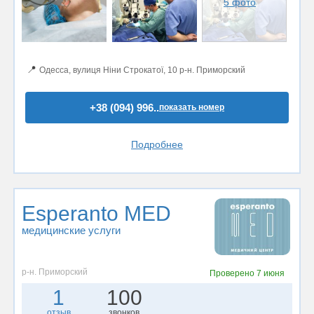
5 фото
📍
Одесса, вулиця Ніни Строкатої, 10 р-н. Приморский
+38 (094) 996..
показать номер
Подробнее
Esperanto MED
медицинские услуги
р-н. Приморский
Проверено
7 июня
1
100
отзыв
звонков