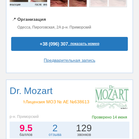
📍
Организация
Одесса, Пироговская, 2А р-н. Приморский
+38 (096) 307..
показать номер
Предварительная запись
Dr. Mozart
⚕️Лицензия МОЗ № АЕ №638613
р-н. Приморский
Проверено
14 июня
9.5
2
129
баллов
отзыва
звонков