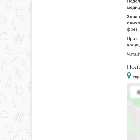
Подол
медиц
Зона 
онихо
фрез, 
При в
услуг
Читай
Подо
Укр