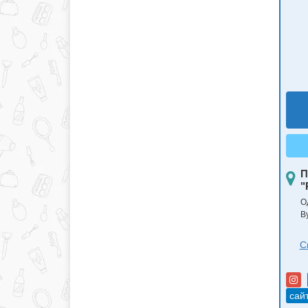
П
"
О
В
С
сай