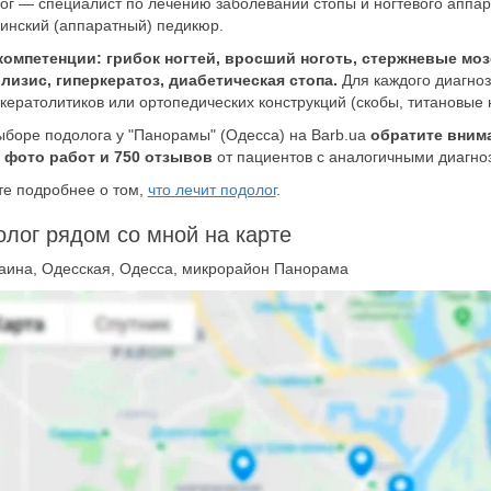
ог — специалист по лечению заболеваний стопы и ногтевого аппа
инский (аппаратный) педикюр.
компетенции: грибок ногтей, вросший ноготь, стержневые мо
лизис, гиперкератоз, диабетическая стопа.
Для каждого диагно
кератолитиков или ортопедических конструкций (скобы, титановые 
ыборе подолога у "Панорамы" (Одесса) на Barb.ua
обратите вним
, фото работ и 750 отзывов
от пациентов с аналогичными диагно
те подробнее о том,
что лечит подолог
.
лог рядом со мной на карте
аина, Одесская, Одесса, микрорайон Панорама