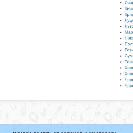
Ива
Кие
Кри
Луц
Льв
Мар
Ник
Пол
Ров
Сум
Тер
Хар
Хер
Чер
Чер