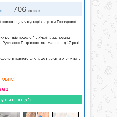
706
вов
звонков
 повного циклу під керівництвом Гончарової
х центрів подології в Україні, заснована
 Русланою Петрівною, яка має понад 17 років
одології повного циклу, де пацієнти отримують
н.
ОШТОВНО
Barb
луги и цены (57)