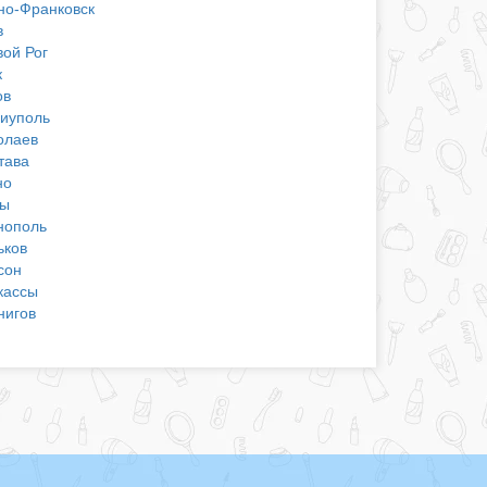
но-Франковск
в
вой Рог
к
ов
иуполь
олаев
тава
но
ы
нополь
ьков
сон
кассы
нигов