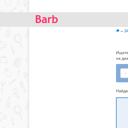
→
Зд
Ищете 
на диа
Найде