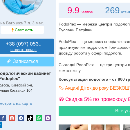
9.9
269
баллов
отзы
на Barb уже 7 л. 3 мес.
PodoPlex — мережа центрів подології
Свет есть
Руслани Петрівни
PodoPlex — це мережа спеціалізовани
+38 (097) 053..
практикуючим подологом Гончаровою
показать номер
досвіду роботи у сфері подології.
Записаться
Сьогодні PodoPlex — це три центри п
комплексну...
одологический кабинет
Podoplex"
Консультация подолога - от 800 гр
десса, Киевский р-н,
🏷️ Акция! Діток до року БЕЗК
улиця Костанди 104
🎁 Cкидка 5% по промокоду 
мотреть на карте
Все ус
т