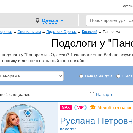
Русск
Одесса
оровье
→
Специалисты
→
Подологи Одессы
→
Киевский
→
Панорама
Подологи у "Пан
подолога у "Панорамы" (Одесса)? 1 специалист на Barb.ua: изучит
гностику и лечение патологий стоп онлайн.
Выезд на дом
Онла
но 1 специалист
На карте
🎓
VIP
Медобразование
MAX
Руслана Петровн
подолог