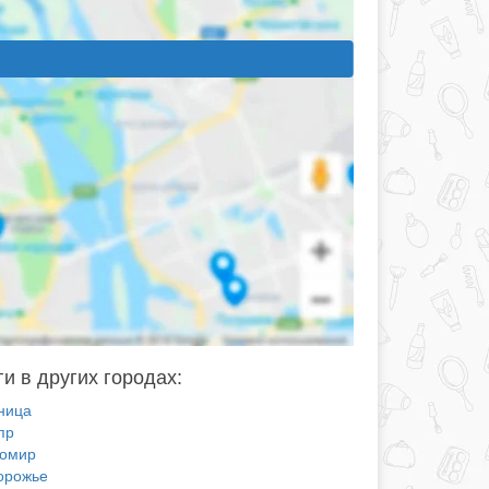
и в других городах:
ница
пр
омир
орожье