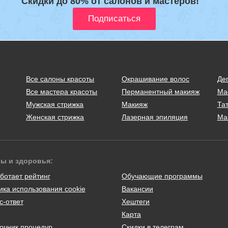
Скидки до 80% от салонов и мастеров!
Все салоны красоты
Окрашивание волос
Де
Все мастера красоты
Перманентный макияж
Ма
Мужская стрижка
Макияж
Тат
Женская стрижка
Лазерная эпиляция
Ма
ты и здоровья:
ботает рейтинг
Обучающие программы
ика использования cookie
Вакансии
с-ответ
Хештеги
Карта
очник процедур
Скидки в телеграм