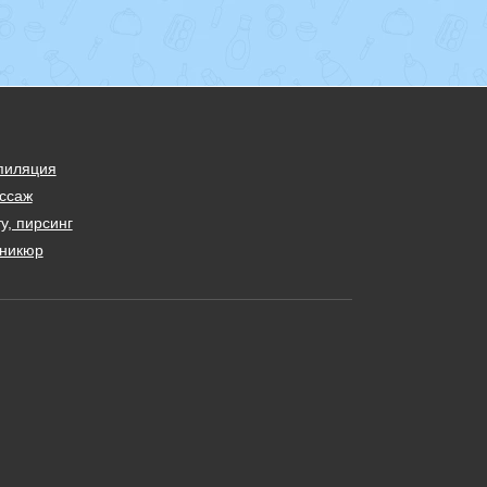
пиляция
ссаж
у, пирсинг
никюр