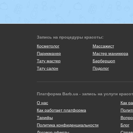
Запись на процедуры красоты:
Косметолог
Массажист
Парикмахер
Мастер маникюра
Тату мастер
Барбершоп
Тату салон
Подолог
Платформа Barb.ua - запись на услуги красо
О нас
Как ра
Как работает платформа
Полит
Тарифы
Вопро
Политика конфиденциальности
Блог
Договор оферты
Справ