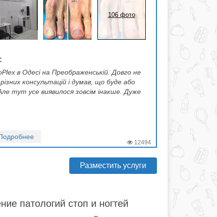
106 фото
:
Plex в Одесі на Преображенській. Довго не
різних консультацій і думав, що буде або
Але тут усе виявилося зовсім інакше. Дуже
Подробнее
12494
Разместить услуги
ние патологий стоп и ногтей