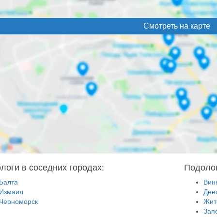
Смотреть на карте
логи в соседних городах:
Подолог
Балта
Вин
Измаил
Дне
Черноморск
Жит
Зап