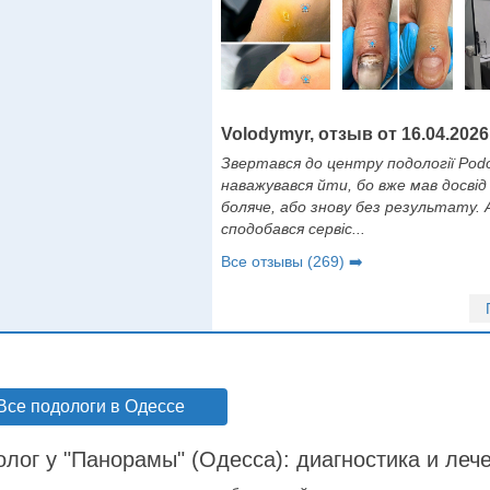
Volodymyr, отзыв от 16.04.2026
Звертався до центру подології Podo
наважувався йти, бо вже мав досвід 
боляче, або знову без результату. 
сподобався сервіс...
Все отзывы (269) ➡️
Все подологи в Одессе
лог у "Панорамы" (Одесса): диагностика и лече