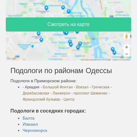
Смотреть на карте
Подологи по районам Одессы
Подологи в Приморском районе:
- Аркадия
-
Большой Фонтан
-
Вокзал
-
Греческая
-
Дерибасовская
-
Ланжерон
-
проспект Шевченко
-
Французский бульвар
-
Центр
Подологи в соседних городах:
Балта
Измаил
Черноморск