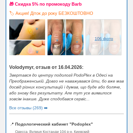
🎁 Cкидка 5% по промокоду Barb
🏷️ Акция! Діток до року БЕЗКОШТОВНО
106 фото
Volodymyr, отзыв от 16.04.2026:
Звертався до центру подології PodoPlex в Одесі на
Преображенській. Довго не наважувався йти, бо вже мав
досвід різних консультацій і думав, що буде або боляче,
або знову без результату. Але тут усе виявилося
зовсім інакше. Дуже сподобався сервіс...
Все отзывы (269) ➡️
📍
Подологический кабинет "Podoplex"
Одесса, Вулиця Костанди 104 р-н. Киевский