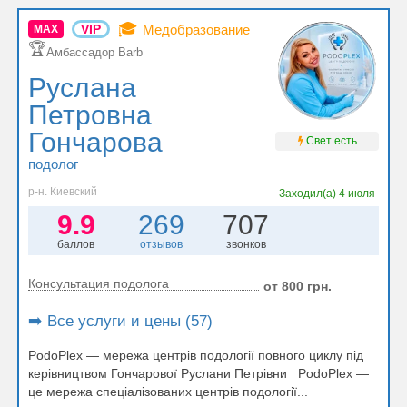
🎓
VIP
Медобразование
MAX
🏆
Амбассадор Barb
Руслана
Петровна
Гончарова
Свет есть
подолог
р-н. Киевский
Заходил(а)
4 июля
9.9
269
707
баллов
отзывов
звонков
Консультация подолога
от 800 грн.
➡️ Все услуги и цены (57)
PodoPlex — мережа центрів подології повного циклу під
керівництвом Гончарової Руслани Петрівни PodoPlex —
це мережа спеціалізованих центрів подології...