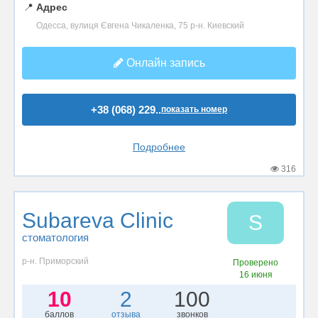
📍
Адрес
Одесса, вулиця Євгена Чикаленка, 75 р-н. Киевский
Онлайн запись
+38 (068) 229..
показать номер
Подробнее
316
Subareva Clinic
S
стоматология
р-н. Приморский
Проверено
16 июня
10
2
100
баллов
отзыва
звонков