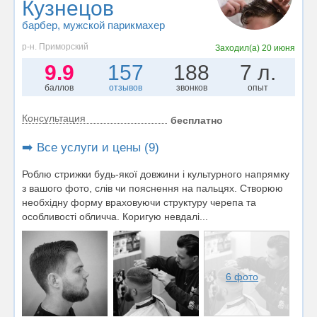
Кузнецов
барбер
, мужской парикмахер
р-н. Приморский
Заходил(а)
20 июня
9.9
157
188
7 л.
баллов
отзывов
звонков
опыт
Консультация
бесплатно
➡️ Все услуги и цены (9)
Роблю стрижки будь-якої довжини i культурного напрямку
з вашого фото, слiв чи пояснення на пальцях. Створюю
необхiдну форму враховуючи структуру черепа та
особливостi обличча. Коригую невдалi...
6 фото