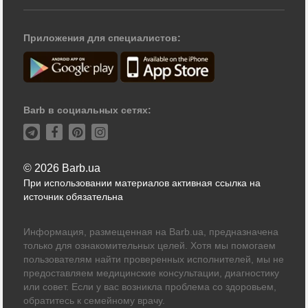
Приложения для специалистов:
Barb в социальных сетях:
© 2026 Barb.ua
При использовании материалов активная ссылка на
источник обязательна
Информация, размещенная на Barb.ua, предназначена
только для ознакомительных целей. Хотя мы помогаем
пользователям найти проверенных исполнителей, мы не
предоставляем медицинские консультации, диагностику
или совет. Если у вас возникла проблема со здоровьем,
обратитесь к семейному врачу.