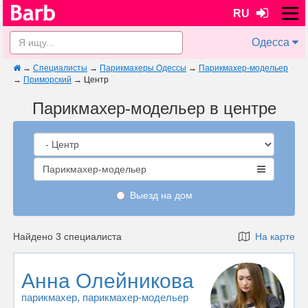
RU
Одесса
→
Специалисты
→
Парикмахеры Одессы
→
Парикмахер-модельер
→
Приморский
→
Центр
Парикмахер-модельер в центре
Парикмахер-модельер
Выезд на дом
Найдено 3 специалиста
На карте
Анна Олейникова
парикмахер
, парикмахер-модельер