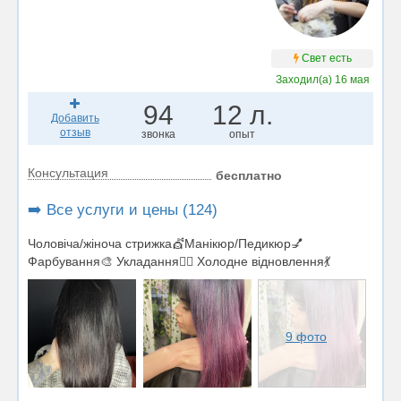
Свет есть
Заходил(а)
16 мая
94
12 л.
Добавить
отзыв
звонка
опыт
Консультация
бесплатно
➡️ Все услуги и цены (124)
Чоловіча/жіноча стрижка💇Манікюр/Педикюр💅
Фарбування🎨 Укладання💆‍♀️ Холодне відновлення💃
9 фото