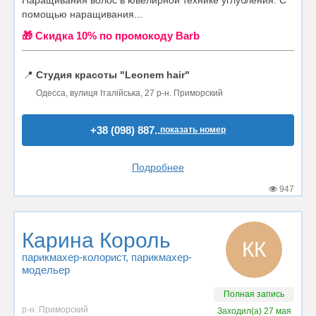
Наращивания волос в ювелирной технике углубления. С
помощью наращивания...
🎁 Cкидка 10% по промокоду Barb
📍
Студия красоты "Leonem hair"
Одесса, вулиця Італійська, 27 р-н. Приморский
+38 (098) 887..
показать номер
Подробнее
947
Карина Король
КК
парикмахер-колорист
, парикмахер-
модельер
Полная запись
р-н. Приморский
Заходил(а)
27 мая