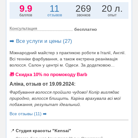
9.9
11
269
20 л.
баллов
отзывов
звонков
опыт
Консультация
бесплатно
➡️ Все услуги и цены (27)
Міжнародний майстер з практикою роботи в Італії, Англії.
Всі техніки фарбування, а також екстрена реанімація
волосся. Салон у центрі м. Одеси. За додатковою...
🎁 Cкидка 10% по промокоду Barb
Аліна, отзыв от 19.09.2024:
Фарбування волосся пройшло чудово! Колір виглядає
природно, волосся блищить. Каріна врахувала всі мої
побажання, результат ідеальний.
Все отзывы (11) ➡️
📍
Студия красоты "Kensai"