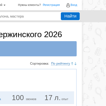
ий
Нужны клиенты?
Регистрация
Вход
Найти
ержинского 2026
Сортировка:
По рейтингу
100
17 л.
а
звонков
опыт