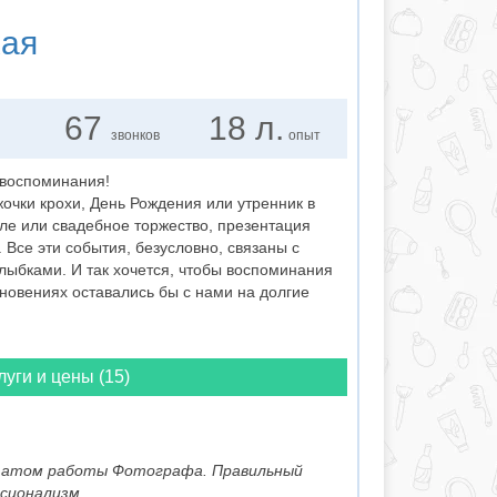
кая
67
18 л.
звонков
опыт
 воспоминания!
очки крохи, День Рождения или утренник в
оле или свадебное торжество, презентация
. Все эти события, безусловно, связаны с
лыбками. И так хочется, чтобы воспоминания
гновениях оставались бы с нами на долгие
луги и цены (15)
ьтатом работы Фотографа. Правильный
ссионализм.