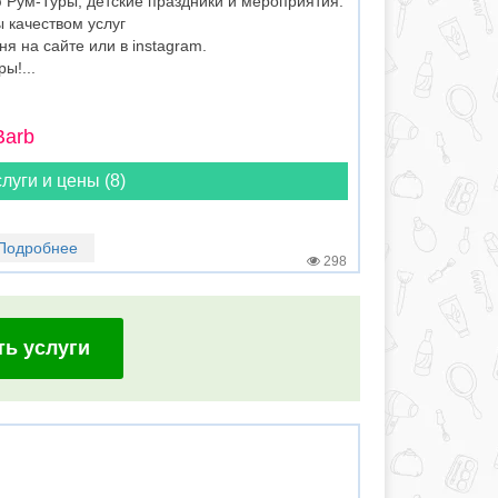
 Рум-Туры, детские праздники и мероприятия.
 качеством услуг
я на сайте или в instagram.
ы!...
Barb
луги и цены (8)
Подробнее
298
ть услуги