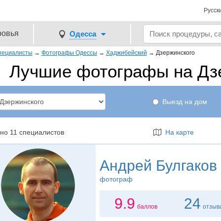
Русск
ровья
Одесса
пециалисты
→
Фотографы Одессы
→
Хаджибейский
→
Дзержинского
Лучшие фотографы на Дз
Выезд на дом
но 11 специалистов
На карте
Андрей Булгаков
фотограф
9.9
24
баллов
отзыв