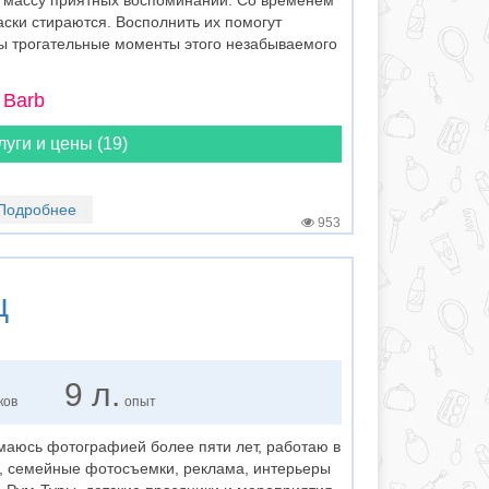
т массу приятных воспоминаний. Со временем
аски стираются. Восполнить их помогут
ы трогательные моменты этого незабываемого
 Barb
луги и цены (19)
Подробнее
953
ц
9 л.
ков
опыт
аюсь фотографией более пяти лет, работаю в
ж, семейные фотосъемки, реклама, интерьеры