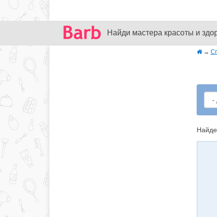
Найди мастера красоты и здо
→
С
Найде