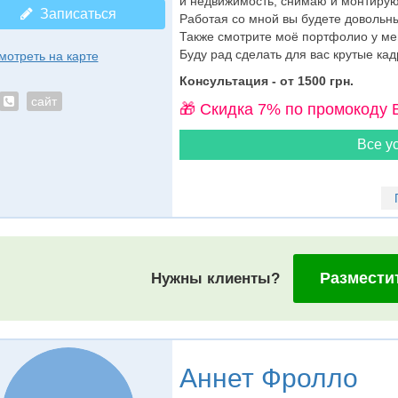
и недвижимость, снимаю и монтирую
Записаться
Работая со мной вы будете довольны
Также смотрите моё портфолио у мен
Буду рад сделать для вас крутые кадр
мотреть на карте
Консультация - от 1500 грн.
сайт
🎁 Cкидка 7% по промокоду 
Все ус
Размести
Нужны клиенты?
Аннет Фролло