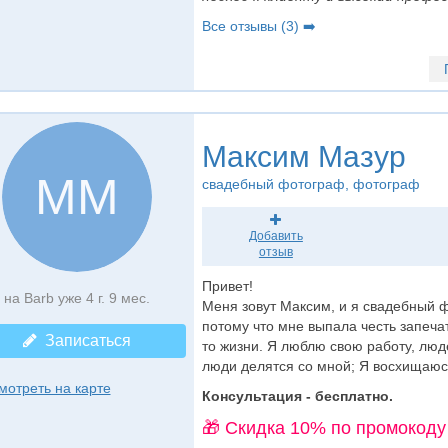
Все отзывы (3) ➡️
Максим Мазур
ММ
свадебный фотограф
, фотограф
Добавить
отзыв
Привет!
на Barb уже 4 г. 9 мес.
Меня зовут Максим, и я свадебный ф
потому что мне выпала честь запеча
Записаться
то жизни. Я люблю свою работу, лю
люди делятся со мной; Я восхищаюсь
мотреть на карте
Консультация - бесплатно.
🎁 Cкидка 10% по промокоду