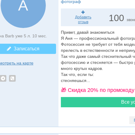
А
фотограф
100
Добавить
звон
отзыв
Привет, давай знакомиться
на Barb уже 5 л. 10 мес.
Я Аня — профессиональный фотогр
Фотосессия не требует от тебя моде
Записаться
прелесть в естественности и неприн
Так что даже самый стеснительный ч
фотосессию и стесняется — быстро р
мотреть на карте
много крутых кадров.
Так что, если ты:
стесняешься...
🎁 Cкидка 20% по промокоду
Все ус