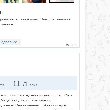
6:
 фото дітей незабутні . Вміє працювати з
 термін.
Подробнее
4113
11 л.
ков
опыт
 у вас остались лучшие воспоминания. Срок
Свадьба - один из самых ярких,
оженов. Она оставляет глубокий след в