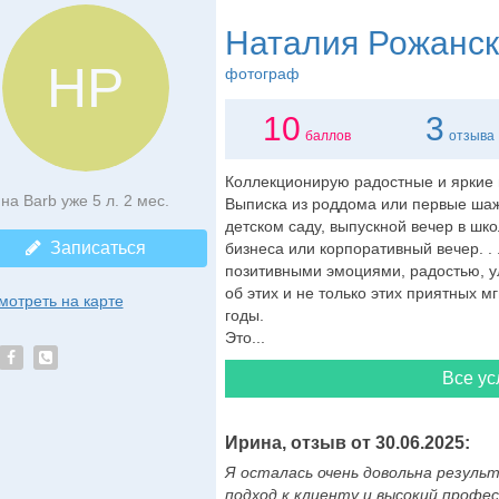
Наталия Рожанс
НР
фотограф
10
3
баллов
отзыва
Коллекционирую радостные и яркие
на Barb уже 5 л. 2 мес.
Выписка из роддома или первые шаж
детском саду, выпускной вечер в шк
Записаться
бизнеса или корпоративный вечер. . 
позитивными эмоциями, радостью, у
об этих и не только этих приятных м
мотреть на карте
годы.
Это...
Все ус
Ирина, отзыв от 30.06.2025:
Я осталась очень довольна резул
подход к клиенту и высокий профе