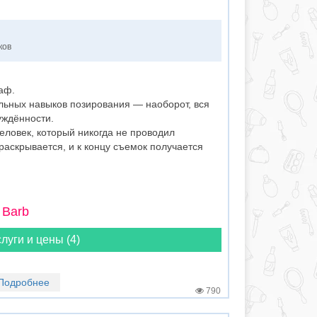
ков
аф.
льных навыков позирования — наоборот, вся
уждённости.
еловек, который никогда не проводил
аскрывается, и к концу съемок получается
 Barb
луги и цены (4)
Подробнее
790