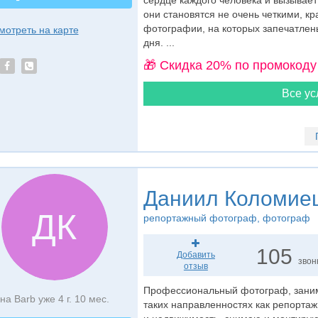
сердце каждого человека и вызывае
они становятся не очень четкими, кр
фотографии, на которых запечатлен
мотреть на карте
дня. ...
🎁 Cкидка 20% по промокоду
Все ус
Даниил Коломие
ДК
репортажный фотограф
, фотограф
105
Добавить
звон
отзыв
Профессиональный фотограф, заним
на Barb уже 4 г. 10 мес.
таких направленностях как репорта