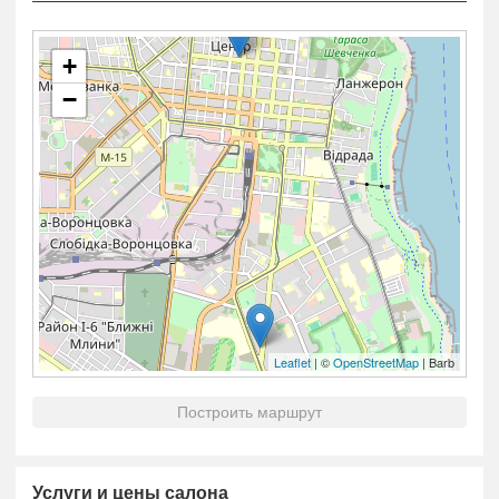
+
−
Leaflet
| ©
OpenStreetMap
| Barb
Построить маршрут
Услуги и цены салона