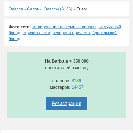
Одесса
-
Салоны Одессы (8136)
- Frisor
Фото теги:
мелирование на темные волосы
,
жемчужный
блонд
,
стрижка шегги
,
вечерняя прическа
,
бразильский
блонд
На Barb.ua > 350 000
посетителей в месяц
салонов:
8136
мастеров:
14457
Регистрация