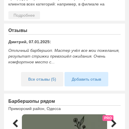
клиентов всех категорий: например, в филиале на
Сегедской можно подстричься у стажера всего за 50 грн.
Здесь все отвечает требованиям классического
барбершопа: концептуальный интерьер, приятный
музыкальный фон, угощение напитками (чай, кофе или
Отзывы
виски, летом – холодное пиво). Но главное –
индивидуальный подход и внимание к каждому клиенту.
Дмитрий, 07.01.2025:
Мы обслуживаем самых юных клиентов: приводите к нам
Отличный барбершоп. Мастер учёл все мои пожелания,
на стрижку своих сыновей, им понравится новая прическа.
результат стрижки превзошёл ожидания. Очень
комфортное место с...
Все отзывы (5)
Добавить отзыв
Барбершопы рядом
Приморский район, Одесса
PRO