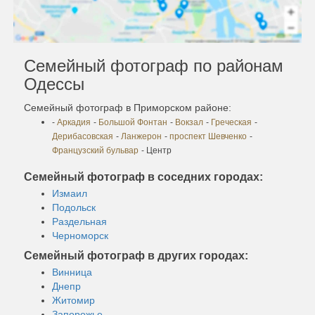
Семейный фотограф по районам
Одессы
Семейный фотограф в Приморском районе:
-
Аркадия
-
Большой Фонтан
-
Вокзал
-
Греческая
-
Дерибасовская
-
Ланжерон
-
проспект Шевченко
-
Французский бульвар
- Центр
Семейный фотограф в соседних городах:
Измаил
Подольск
Раздельная
Черноморск
Семейный фотограф в других городах:
Винница
Днепр
Житомир
Запорожье