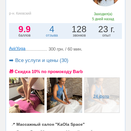
р-н. Киевский
Заходил(а)
5 дней назад
9.9
4
128
23 г.
баллов
отзыва
звонков
опыт
AvirYoga
300 грн. / 60 мин.
➡️ Все услуги и цены (30)
🎁 Cкидка 10% по промокоду Barb
24 фото
📍
Массажный салон "KaOla Space"