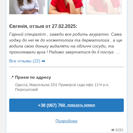
Євгенія, отзыв от 27.02.2025:
Гарний спеціаліст , завжди все робить акуратно. Сама
ходжу до неї як до косметолога та дерматолога , а ще
водила свою доньку видаляти на обличчі сосуди, та
проколювали вуха ! Радимо звертатися до її послуг . ...
Все отзывы (22) ➡️
📍
Прием по адресу
Одесса, Марсельска 33\1 Приморскі сади офіс 13 Н р-н.
Пересыпский
+38 (067) 760..
показать номер
Подробнее
8281