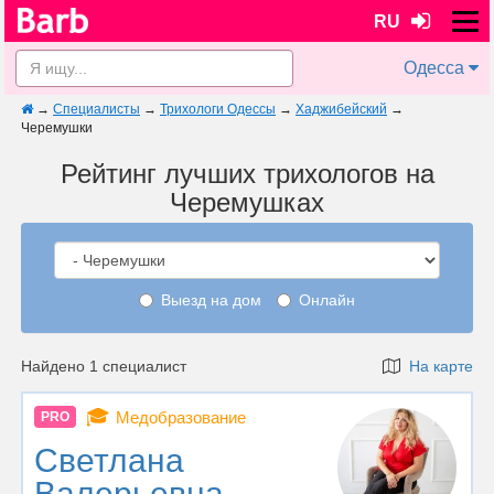
RU
Одесса
→
Специалисты
→
Трихологи Одессы
→
Хаджибейский
→
Черемушки
Рейтинг лучших трихологов на
Черемушках
Выезд на дом
Онлайн
Найдено 1 специалист
На карте
🎓
Медобразование
PRO
Светлана
Валерьевна