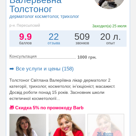
Толстоног
дерматолог косметолог
, трихолог
р-н. Пересыпский
Заходил(а)
25 июля
9.9
22
509
20 л.
баллов
отзыва
звонков
опыт
Консультация
1000 грн.
➡️ Все услуги и цены (158)
Толстоног Світлана Валеріївна лікар дерматолог 2
категорії, трихолог, косметолог, ін'єкціоніст, масажист.
Досвід роботи понад 15 років. Засновник школи
естетичної косметології...
🎁 Cкидка 5% по промокоду Barb
36 фото