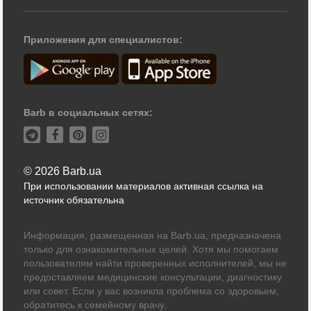
Приложения для специалистов:
Barb в социальных сетях:
© 2026 Barb.ua
При использовании материалов активная ссылка на
источник обязательна
Информация, размещенная на Barb.ua, предназначена
только для ознакомительных целей. Хотя мы помогаем
пользователям найти проверенных исполнителей, мы не
предоставляем медицинские консультации, диагностику
или совет. Если у вас возникла проблема со здоровьем,
обратитесь к семейному врачу.