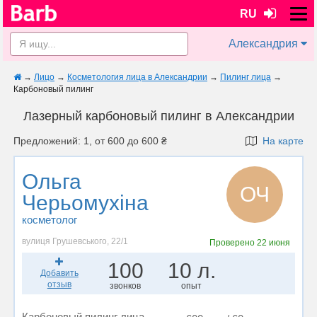
RU
Александрия
→
Лицо
→
Косметология лица в Александрии
→
Пилинг лица
→
Карбоновый пилинг
Лазерный карбоновый пилинг в Александрии
Предложений: 1, от 600 до 600 ₴
На карте
Ольга
ОЧ
Черьомухіна
косметолог
вулиця Грушевського, 22/1
Проверено
22 июня
100
10 л.
Добавить
отзыв
звонков
опыт
Карбоновый пилинг лица