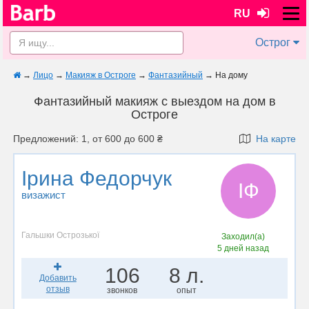
RU
Острог
→
Лицо
→
Макияж в Остроге
→
Фантазийный
→
На дому
Фантазийный макияж с выездом на дом в
Остроге
Предложений: 1, от 600 до 600 ₴
На карте
Ірина Федорчук
ІФ
визажист
Гальшки Острозької
Заходил(а)
5 дней назад
106
8 л.
Добавить
отзыв
звонков
опыт