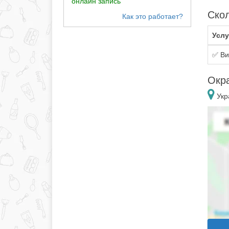
онлайн запись
Скол
Услу
✅ Ви
Окр
Укр