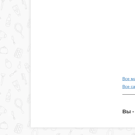
Все м
Все с
Вы -