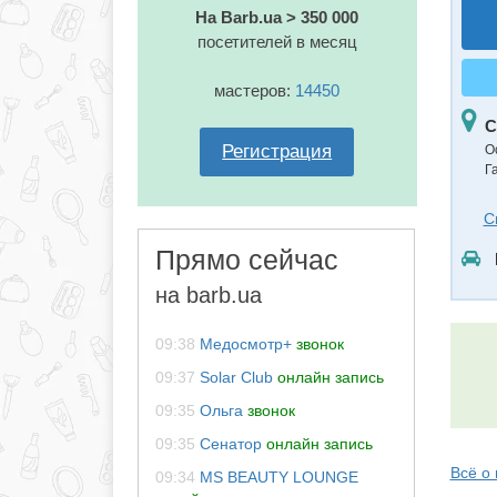
На Barb.ua > 350 000
посетителей в месяц
мастеров:
14450
С
Регистрация
О
Г
С
Прямо сейчас
на barb.ua
09:38
Медосмотр+
звонок
09:37
Solar Club
онлайн запись
09:35
Ольга
звонок
09:35
Сенатор
онлайн запись
Всё о
09:34
MS BEAUTY LOUNGE