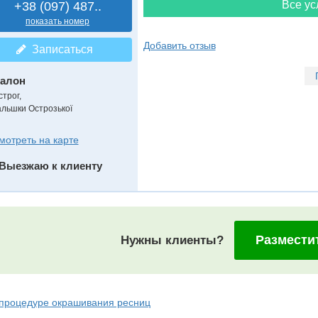
Все ус
+38 (097) 487..
показать номер
Добавить отзыв
Записаться
алон
строг,
альшки Острозької
мотреть на карте
Выезжаю к клиенту
Размести
Нужны клиенты?
 процедуре окрашивания ресниц