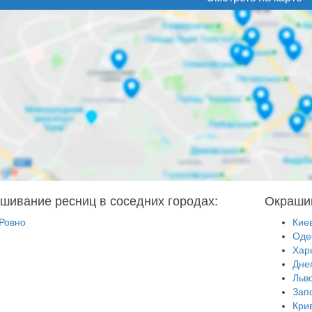
шивание ресниц в соседних городах:
Окрашив
Ровно
Кие
Оде
Хар
Дне
Льв
Зап
Кри