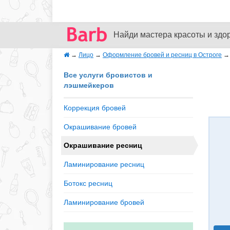
Найди мастера красоты и здо
→
Лицо
→
Оформление бровей и ресниц в Остроге
Все услуги бровистов и
лэшмейкеров
Коррекция бровей
Окрашивание бровей
Окрашивание ресниц
Ламинирование ресниц
Ботокс ресниц
Ламинирование бровей