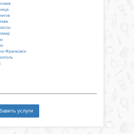
олаев
ница
нигов
тава
кассы
омир
ы
но
но-Франковск
нополь
к
бавить услуги