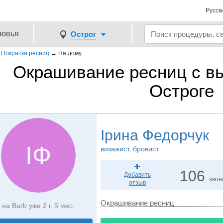
Русск
ровья
Острог
→
Покраска ресниц
→
На дому
Окрашивание ресниц с вы
Остроге
Ірина Федорчук
ІФ
визажист, бровист
106
Добавить
звон
отзыв
Окрашивание ресниц
на Barb уже 2 г. 5 мес.