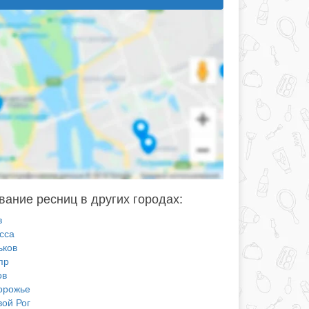
ание ресниц в других городах:
в
сса
ьков
пр
ов
орожье
вой Рог