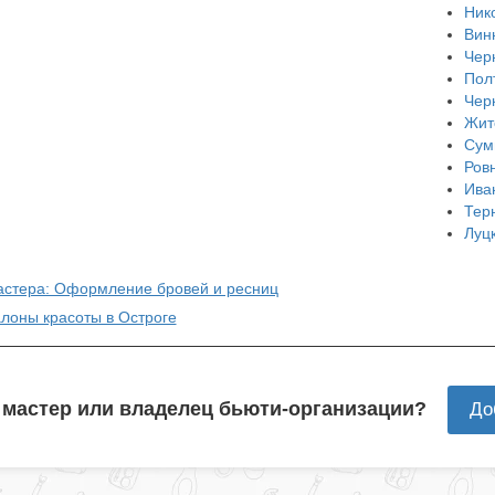
Ник
Вин
Чер
Пол
Чер
Жит
Сум
Ров
Ива
Тер
Луц
астера: Оформление бровей и ресниц
алоны красоты в Остроге
 мастер или владелец бьюти-организации?
До