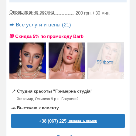
Окрашивание ресниц
200 грн. / 30 мин.
➡️ Все услуги и цены (21)
🎁 Cкидка 5% по промокоду Barb
55 фото
📍
Студия красоты "Гримерна студія"
Житомир, Ольжича 9 р-н. Богунский
🚗
Выезжаю к клиенту
+38 (067) 225..
показать номер