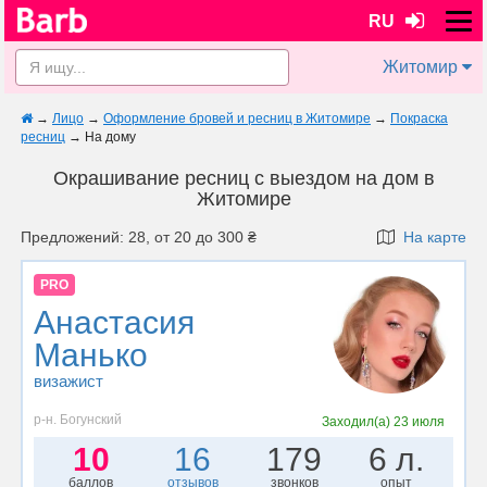
RU
Житомир
→
Лицо
→
Оформление бровей и ресниц в Житомире
→
Покраска
ресниц
→
На дому
Окрашивание ресниц с выездом на дом в
Житомире
Предложений: 28, от 20 до 300 ₴
На карте
PRO
Анастасия
Манько
визажист
р-н. Богунский
Заходил(а)
23 июля
10
16
179
6 л.
баллов
отзывов
звонков
опыт