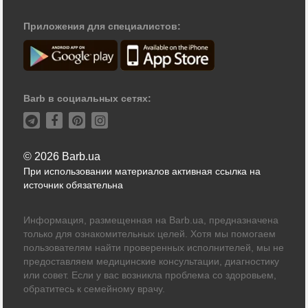
Приложения для специалистов:
Barb в социальных сетях:
© 2026 Barb.ua
При использовании материалов активная ссылка на
источник обязательна
Информация, размещенная на Barb.ua, предназначена
только для ознакомительных целей. Хотя мы помогаем
пользователям найти проверенных исполнителей, мы не
предоставляем медицинские консультации, диагностику
или совет. Если у вас возникла проблема со здоровьем,
обратитесь к семейному врачу.