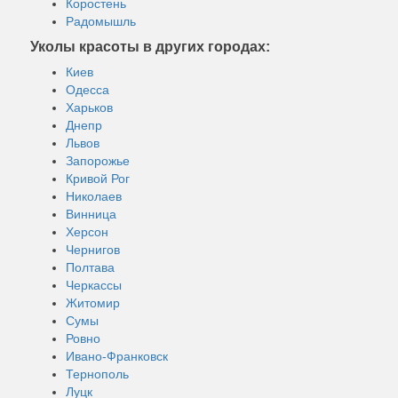
Коростень
Радомышль
Уколы красоты в других городах:
Киев
Одесса
Харьков
Днепр
Львов
Запорожье
Кривой Рог
Николаев
Винница
Херсон
Чернигов
Полтава
Черкассы
Житомир
Сумы
Ровно
Ивано-Франковск
Тернополь
Луцк