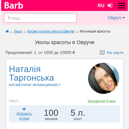
RU
Овруч
→
Лицо
→
Косметология лица в Овруче
→
Инъекции красоты
Уколы красоты в Овруче
Предложений: 1, от 1500 до 10000 ₴
На карте
Наталія
Таргонська
косметолог-инъекционист
Овруч
Заходил(а)
6 мая
100
5 л.
Добавить
отзыв
звонков
опыт