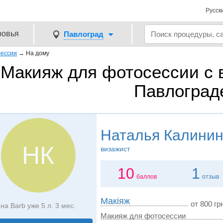
Русск
ровья
Павлоград
сессии
→
На дому
Макияж для фотосессии с 
Павлоград
Наталья Калини
НК
визажист
10
1
баллов
отзыв
Макіяж
от 800 грн
на Barb уже 5 л. 3 мес.
Макияж для фотосессии