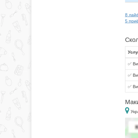
8 лай
5 при
Скол
Услу
✅ Ви
✅ Ви
✅ Ви
Мак
Укр