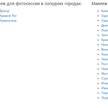
яж для фотосессии в соседних городах:
Макияж 
Днепр
Кие
Кривой Рог
Оде
Каменское
Хар
Дне
Льв
Зап
Кри
Ник
Вин
Хер
Чер
Пол
Чер
Жит
Сум
Ров
Ива
Тер
Луц