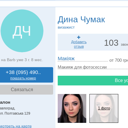
Дина Чумак
ДЧ
визажист
103
Добавить
зво
отзыв
Макіяж
на Barb уже 3 г. 8 мес.
от 700 грн
Макияж для фотосессии
+38 (095) 490..
показать номер
Все ус
Связаться
алон
1 фото
авлоград,
ул. Полтавська 129
мотреть на карте