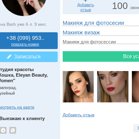
100
Добавить
звон
отзыв
Макияж для фотосесии
на Barb уже 6 л. 9 мес.
Макияж визаж
+38 (099) 953..
Макияж для фотосессии
показать номер
Все ус
Записаться
тудия красоты
Кошка, Eleyan Beauty,
omen"
авлоград,
узейный
мотреть на карте
Добавить отзыв
Выезжаю к клиенту