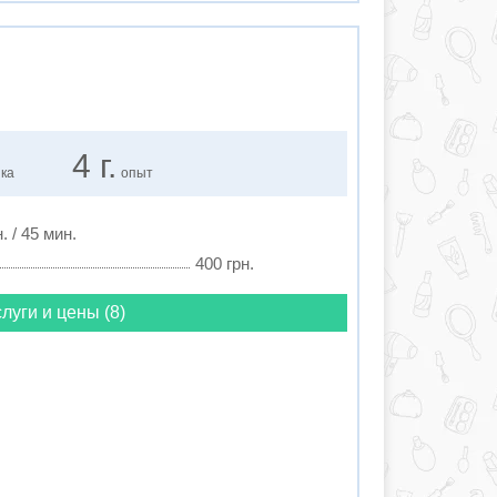
4 г.
нка
опыт
. / 45 мин.
400 грн.
луги и цены (8)