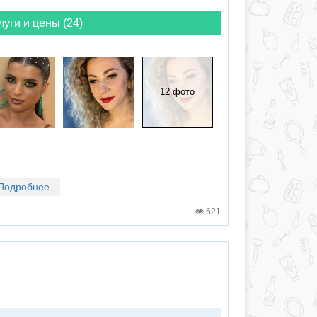
луги и цены (24)
12 фото
Подробнее
621