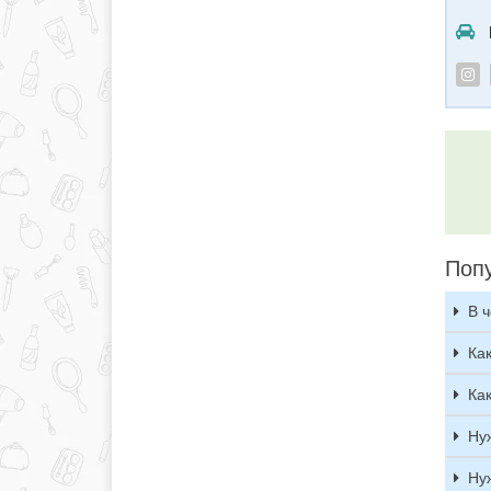
Поп
В 
Ка
Ка
Ну
Ну