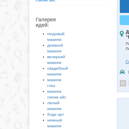
Смоки айс
Галерея
идей:
Д
нюдовый
"
макияж
П
дневной
П
макияж
вечерний
С
макияж
свадебный
макияж
макияж
глаз
макияж
смоки айс
легкий
макияж
боди арт
нежный
макияж