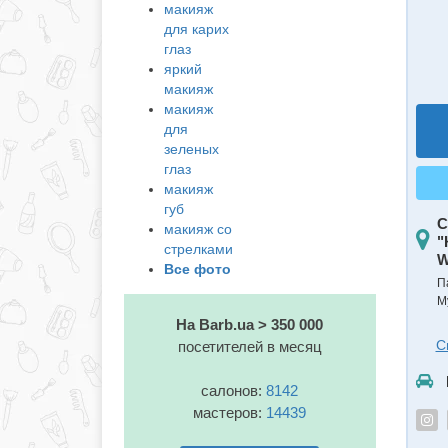
макияж
для карих
глаз
яркий
макияж
макияж
для
зеленых
глаз
макияж
губ
С
макияж со
"
стрелками
W
Все фото
П
М
На Barb.ua > 350 000
С
посетителей в месяц
салонов:
8142
мастеров:
14439