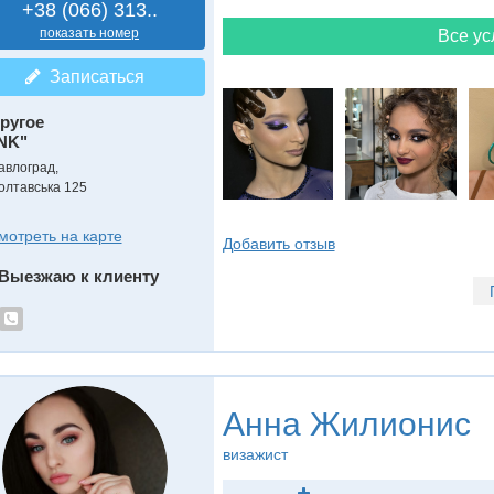
+38 (066) 313..
показать номер
Все ус
Записаться
ругое
NK"
авлоград,
олтавська 125
мотреть на карте
Добавить отзыв
Выезжаю к клиенту
Анна Жилионис
визажист