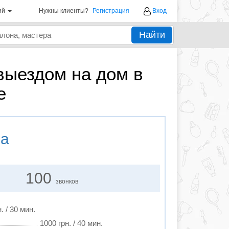
ий
Нужны клиенты?
Регистрация
Вход
Найти
выездом на дом в
е
на
100
звонков
. / 30 мин.
1000 грн. / 40 мин.