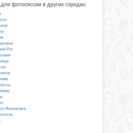
для фотосессии в других городах:
в
сса
ьков
пр
ов
орожье
вой Рог
олаев
ница
сон
нигов
тава
кассы
омир
ы
но
но-Франковск
нополь
к