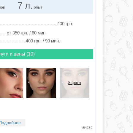
7 л.
ков
опыт
400 грн.
от 350 грн. / 60 мин.
400 грн. / 90 мин.
луги и цены (10)
8 фото
Подробнее
932