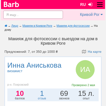
RU
Кривой Рог
→
Лицо
→
Макияж в Кривом Роге
→
Макияж для фотосессии
→
На
дому
Макияж для фотосессии с выездом на дом в
Кривом Роге
Предложений: 7, от 350 до 1000 ₴
На карте
Инна Аниськова
ИА
визажист
р-н. Покровский
Проверено
2 мая
10
1
69
15 л.
баллов
отзыв
звонков
опыт