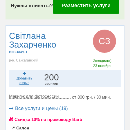
Разместить услуги
Нужны клиенты?
Світлана
СЗ
Захарченко
визажист
р-н. Саксаганский
Заходил(а)
23 октября
200
Добавить
отзыв
звонков
Макияж для фотосессии
от 800 грн. / 30 мин.
➡️ Все услуги и цены (19)
🎁 Cкидка 10% по промокоду Barb
📍
Салон