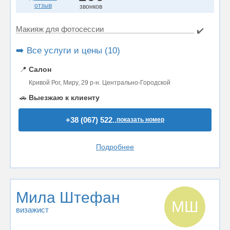
отзыв
звонков
Макияж для фотосессии
✔️
➡️ Все услуги и цены (10)
📍
Салон
Кривой Рог, Миру, 29 р-н. Центрально-Городской
🚗
Выезжаю к клиенту
+38 (067) 522..
показать номер
Подробнее
Мила Штефан
МШ
визажист